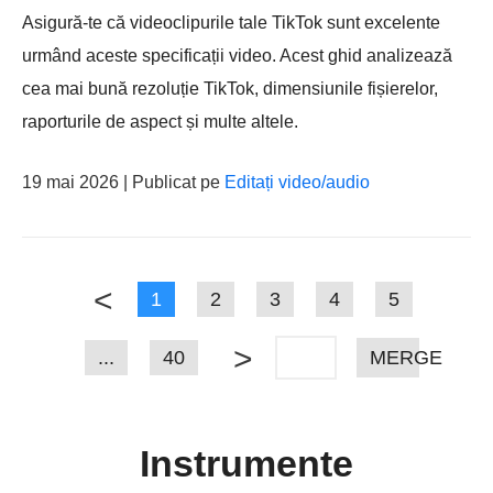
Asigură-te că videoclipurile tale TikTok sunt excelente
urmând aceste specificații video. Acest ghid analizează
cea mai bună rezoluție TikTok, dimensiunile fișierelor,
raporturile de aspect și multe altele.
19 mai 2026 | Publicat pe
Editați video/audio
<
1
2
3
4
5
>
...
40
MERGE
Instrumente