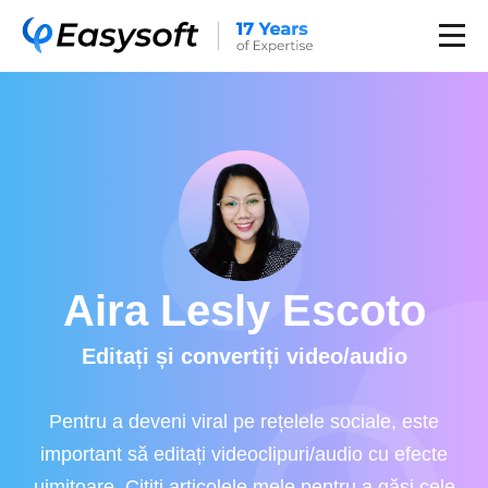
Aira Lesly Escoto
Editați și convertiți video/audio
Pentru a deveni viral pe rețelele sociale, este
important să editați videoclipuri/audio cu efecte
uimitoare. Citiți articolele mele pentru a găsi cele