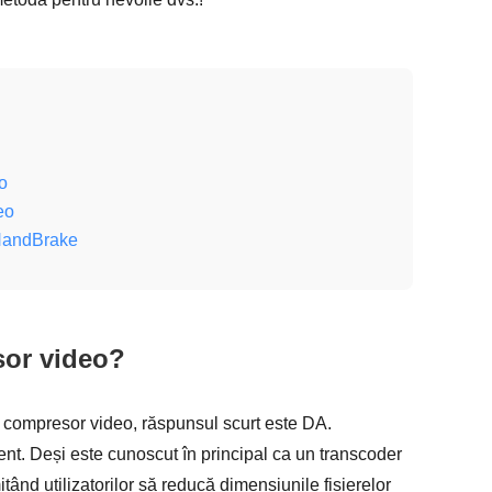
o
eo
 HandBrake
sor video?
i compresor video, răspunsul scurt este DA.
ent. Deși este cunoscut în principal ca un transcoder
țând utilizatorilor să reducă dimensiunile fișierelor