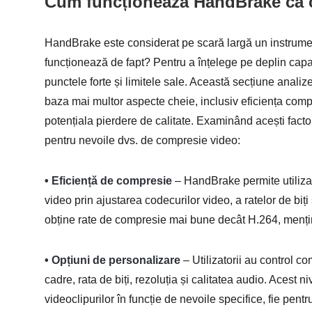
Cum funcționează HandBrake ca 
HandBrake este considerat pe scară largă un instrument
funcționează de fapt? Pentru a înțelege pe deplin capac
punctele forte și limitele sale. Această secțiune ana
baza mai multor aspecte cheie, inclusiv eficiența compr
potențiala pierdere de calitate. Examinând acești facto
pentru nevoile dvs. de compresie video:
• Eficiență de compresie
– HandBrake permite utilizat
video prin ajustarea codecurilor video, a ratelor de biț
obține rate de compresie mai bune decât H.264, menținâ
• Opțiuni de personalizare
– Utilizatorii au control c
cadre, rata de biți, rezoluția și calitatea audio. Acest
videoclipurilor în funcție de nevoile specifice, fie pent