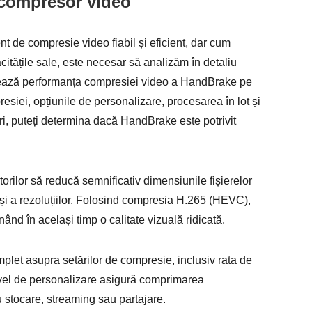
compresor video
 de compresie video fiabil și eficient, dar cum
itățile sale, este necesar să analizăm în detaliu
lizează performanța compresiei video a HandBrake pe
esiei, opțiunile de personalizare, procesarea în lot și
ri, puteți determina dacă HandBrake este potrivit
orilor să reducă semnificativ dimensiunile fișierelor
i și a rezoluțiilor. Folosind compresia H.265 (HEVC),
nd în același timp o calitate vizuală ridicată.
omplet asupra setărilor de compresie, inclusiv rata de
 nivel de personalizare asigură comprimarea
ru stocare, streaming sau partajare.