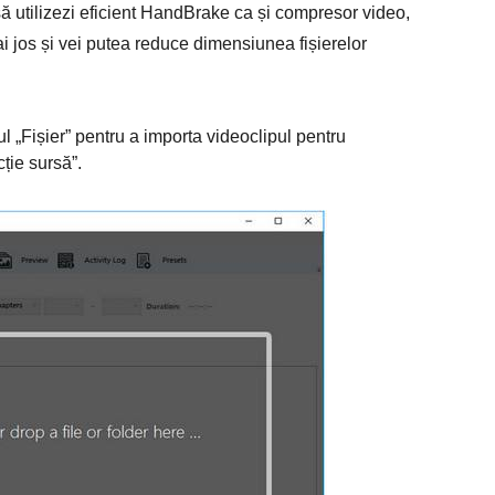
ă utilizezi eficient HandBrake ca și compresor video,
ai jos și vei putea reduce dimensiunea fișierelor
l „Fișier” pentru a importa videoclipul pentru
ție sursă”.