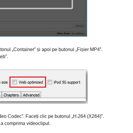
butonul „Container” și apoi pe butonul „Fișier MP4”.
eb”.
Video Codec”. Faceți clic pe butonul „H.264 (X264)”.
u a comprima videoclipul.