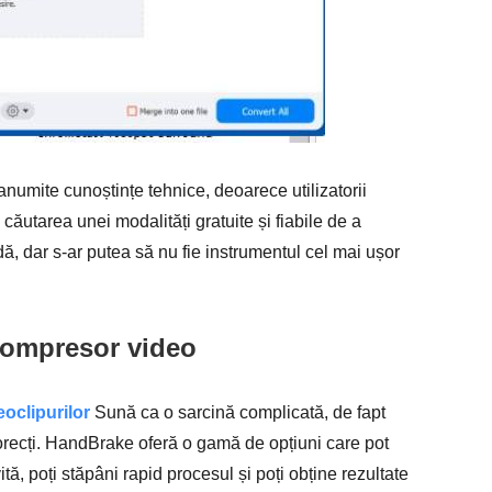
umite cunoștințe tehnice, deoarece utilizatorii
căutarea unei modalități gratuite și fiabile de a
, dar s-ar putea să nu fie instrumentul cel mai ușor
compresor video
oclipurilor
Sună ca o sarcină complicată, de fapt
 corecți. HandBrake oferă o gamă de opțiuni care pot
tă, poți stăpâni rapid procesul și poți obține rezultate