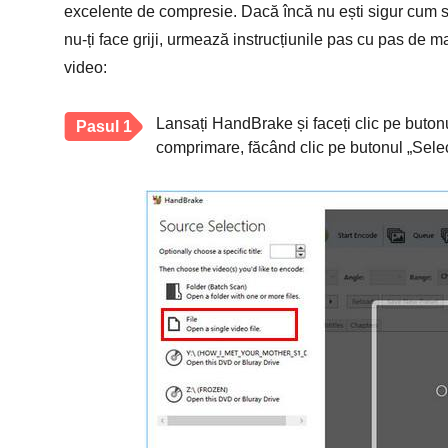
excelente de compresie. Dacă încă nu ești sigur cum s
nu-ți face griji, urmează instrucțiunile pas cu pas de m
video:
Lansați HandBrake și faceți clic pe butonu
Pasul 1
comprimare, făcând clic pe butonul „Selec