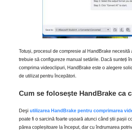
Totuși, procesul de compresie al HandBrake necesită an
trebuie să configureze manual setările. Dacă sunteți în 
comprima videoclipuri, HandBrake este o alegere solidă
de utilizat pentru începători.
Cum se folosește HandBrake ca 
Deşi
utilizarea HandBrake pentru comprimarea vide
poate fi o sarcină foarte ușoară atunci când știi pașii
părea copleșitoare la început, dar cu îndrumarea potrivi