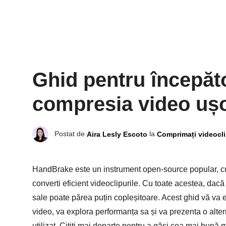
Ghid pentru începăt
compresia video uș
Postat de
la
Aira Lesly Escoto
Comprimați videocli
HandBrake este un instrument open-source popular, c
converti eficient videoclipurile. Cu toate acestea, dacă
sale poate părea puțin copleșitoare. Acest ghid vă va 
video, va explora performanța sa și va prezenta o alte
utilizat. Citiți mai departe pentru a găsi cea mai bună 