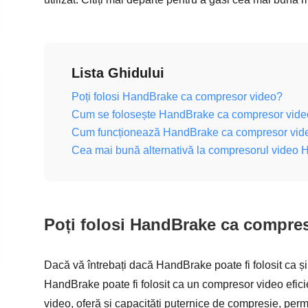
Lista Ghidului
Poți folosi HandBrake ca compresor video?
Cum se folosește HandBrake ca compresor vide
Cum funcționează HandBrake ca compresor vid
Cea mai bună alternativă la compresorul video
Poți folosi HandBrake ca compre
Dacă vă întrebați dacă HandBrake poate fi folosit ca ș
HandBrake poate fi folosit ca un compresor video efici
video, oferă și capacități puternice de compresie, permi