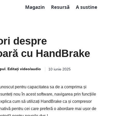
Magazin
Resursă
A sustine
ori despre
oară cu HandBrake
,
pul
Editați video/audio
10 iunie 2025
unoscut pentru capacitatea sa de a comprima și
 sunteți nou în acest software, navigarea prin funcțiile
explica cum să utilizați HandBrake ca și compresor
rnativă pentru cei care preferă o abordare mai ușor de
metodă pentru nevoile dvs.!