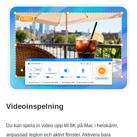
Videoinspelning
Du kan spela in video upp till 8K på Mac i helskärm,
anpassad region och aktivt fönster. Aktivera bara