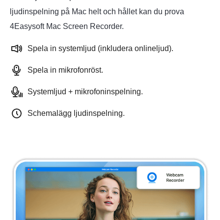
ljudinspelning på Mac helt och hållet kan du prova
4Easysoft Mac Screen Recorder.
Spela in systemljud (inkludera onlineljud).
Spela in mikrofonröst.
Systemljud + mikrofoninspelning.
Schemalägg ljudinspelning.