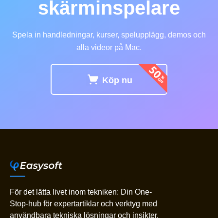
skärminspelare
Spela in handledningar, kurser, spelupplägg, demos och
alla videor på Mac.
Köp nu
För det lätta livet inom tekniken: Din One-
Stop-hub för expertartiklar och verktyg med
användbara tekniska lösningar och insikter.