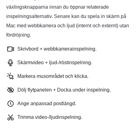
växlingsknapparna innan du öppnar relaterade
inspelningsalternativ. Senare kan du spela in skärm på
Mac med webbkamera och ljud (internt och externt) utan
fördröjning.
Skrivbord + webbkamerainspelning.
Skärmvideo + ljud-/röstinspelning.
Markera musområdet och klicka.
Dölj flytpanelen + Docka under inspelning.
Ange anpassad postlängd.
Trimma video-/ljudinspelning.