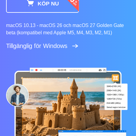
KÖP NU
macOS 10.13 - macOS 26 och macOS 27 Golden Gate
beta (kompatibel med Apple M5, M4, M3, M2, M1)
Tillgänglig för Windows