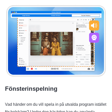
Fönsterinspelning
Vad händer om du vill spela in på utvalda program istället
för helskärm? Under den här tiden kan du använda