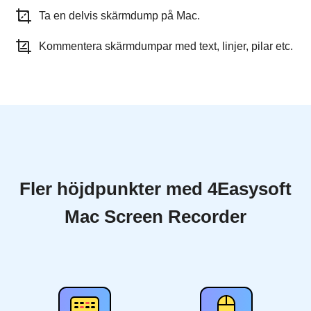
Ta en delvis skärmdump på Mac.
Kommentera skärmdumpar med text, linjer, pilar etc.
Fler höjdpunkter med 4Easysoft
Mac Screen Recorder