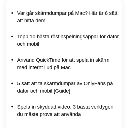
Var går skärmdumpar på Mac? Här är 6 sätt
att hitta dem
Topp 10 bästa röstinspelningsappar för dator
och mobil
Använd QuickTime för att spela in skärm
med internt ljud på Mac
5 sätt att ta skärmdumpar av OnlyFans på
dator och mobil [Guide]
Spela in skyddad video: 3 bästa verktygen
du måste prova att använda