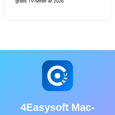
gratis TV-serier år 2026
3
4Easysoft Mac-