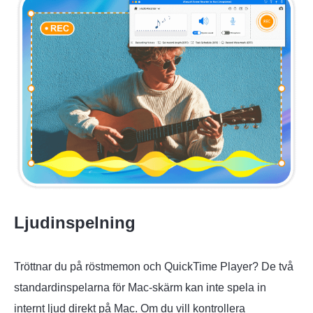
Ljudinspelning
Tröttnar du på röstmemon och QuickTime Player? De två
standardinspelarna för Mac-skärm kan inte spela in
internt ljud direkt på Mac. Om du vill kontrollera