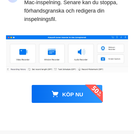
Mac-inspelning. Senare kan du stoppa,
förhandsgranska och redigera din
inspelningsfil.
KÖP NU