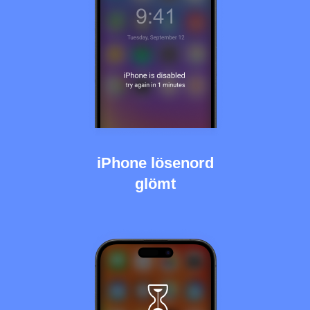
iPhone lösenord
glömt