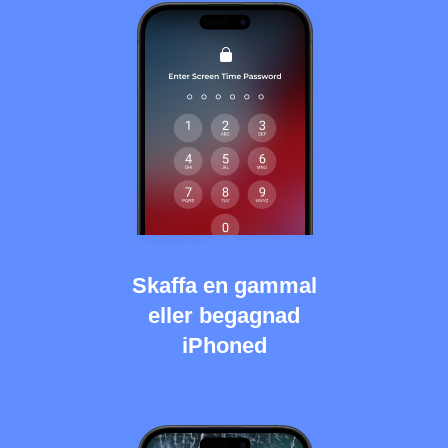
Skaffa en gammal
eller begagnad
iPhoned