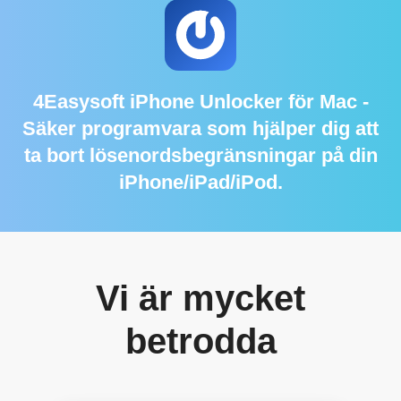
4Easysoft iPhone Unlocker för Mac
-
Säker programvara som hjälper dig att
ta bort lösenordsbegränsningar på din
iPhone/iPad/iPod.
Vi är mycket
betrodda