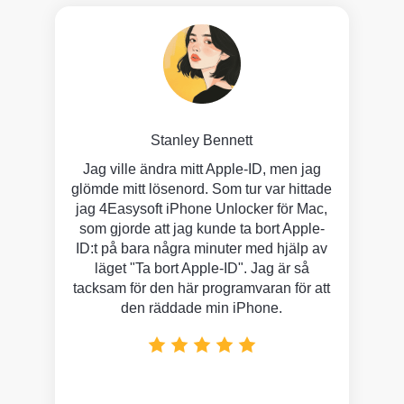
Stanley Bennett
en den
Jag ville ändra mitt Apple-ID, men jag
M
t jag
glömde mitt lösenord. Som tur var hittade
löse
hone
jag 4Easysoft iPhone Unlocker för Mac,
den
 bort
som gjorde att jag kunde ta bort Apple-
iPhon
några
ID:t på bara några minuter med hjälp av
Wise
läget "Ta bort Apple-ID". Jag är så
bara 
tacksam för den här programvaran för att
till
den räddade min iPhone.