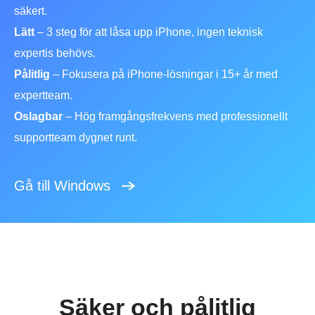
säkert.
Lätt
– 3 steg för att låsa upp iPhone, ingen teknisk
expertis behövs.
Pålitlig
– Fokusera på iPhone-lösningar i 15+ år med
expertteam.
Oslagbar
– Hög framgångsfrekvens med professionellt
supportteam dygnet runt.
Gå till Windows
Säker och pålitlig