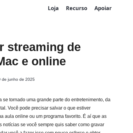
Loja
Recurso
Apoiar
r streaming de
ac e online
 de junho de 2025
a se tornado uma grande parte do entretenimento, da
al. Você pode precisar salvar o que estiver
ma aula online ou um programa favorito. É aí que as
s notícias se você sempre quis saber como gravar
ar você a fazer isso com pouco esforço e obter