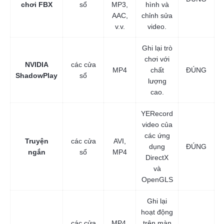
chơi FBX
sổ
MP3,
hình và
AAC,
chỉnh sửa
v.v.
video.
Ghi lại trò
chơi với
NVIDIA
các cửa
MP4
chất
ĐÚNG
ShadowPlay
sổ
lượng
cao.
YERecord
video của
các ứng
Truyện
các cửa
AVI,
dụng
ĐÚNG
ngắn
sổ
MP4
DirectX
và
OpenGLS
Ghi lại
hoạt động
các cửa
MP4,
trên màn