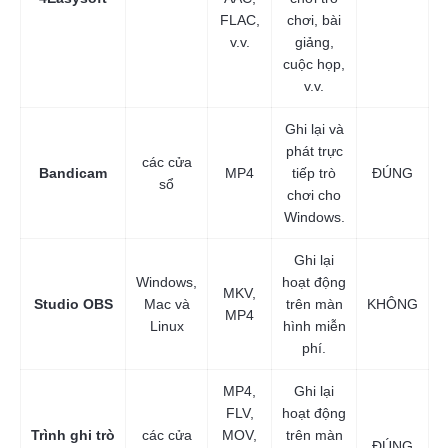
FLAC,
chơi, bài
v.v.
giảng,
cuộc họp,
v.v.
Ghi lại và
phát trực
các cửa
Bandicam
MP4
tiếp trò
ĐÚNG
sổ
chơi cho
Windows.
Ghi lại
Windows,
hoạt động
MKV,
Studio OBS
Mac và
trên màn
KHÔNG
MP4
Linux
hình miễn
phí.
MP4,
Ghi lại
FLV,
hoạt động
Trình ghi trò
các cửa
MOV,
trên màn
ĐÚNG