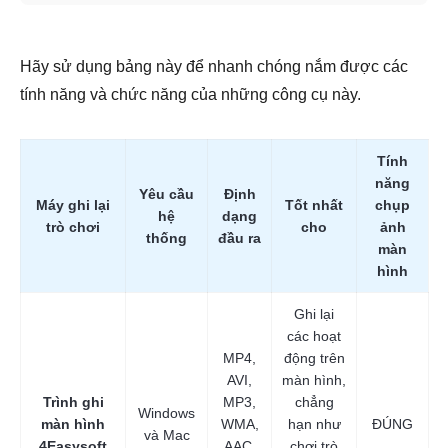
Hãy sử dụng bảng này để nhanh chóng nắm được các
tính năng và chức năng của những công cụ này.
Tính
năng
Yêu cầu
Định
Máy ghi lại
Tốt nhất
chụp
hệ
dạng
trò chơi
cho
ảnh
thống
đầu ra
màn
hình
Ghi lại
các hoạt
MP4,
động trên
AVI,
màn hình,
Trình ghi
MP3,
chẳng
Windows
màn hình
WMA,
hạn như
ĐÚNG
và Mac
4Easysoft
AAC,
chơi trò