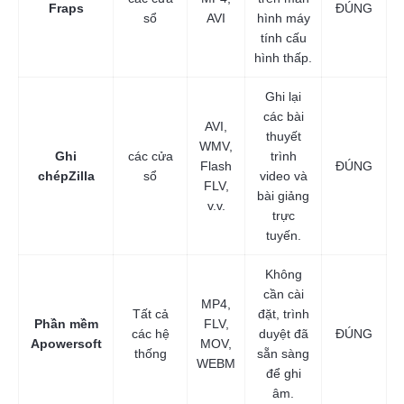
Fraps
ĐÚNG
sổ
AVI
hình máy
tính cấu
hình thấp.
Ghi lại
các bài
AVI,
thuyết
WMV,
Ghi
các cửa
trình
Flash
ĐÚNG
chépZilla
sổ
video và
FLV,
bài giảng
v.v.
trực
tuyến.
Không
cần cài
MP4,
Tất cả
đặt, trình
Phần mềm
FLV,
các hệ
duyệt đã
ĐÚNG
Apowersoft
MOV,
thống
sẵn sàng
WEBM
để ghi
âm.