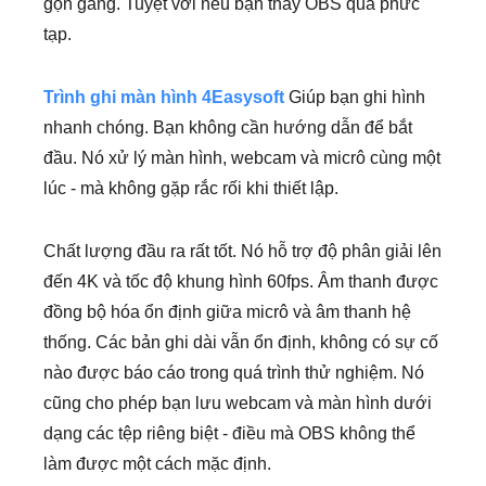
gọn gàng. Tuyệt vời nếu bạn thấy OBS quá phức
tạp.
Trình ghi màn hình 4Easysoft
Giúp bạn ghi hình
nhanh chóng. Bạn không cần hướng dẫn để bắt
đầu. Nó xử lý màn hình, webcam và micrô cùng một
lúc - mà không gặp rắc rối khi thiết lập.
Chất lượng đầu ra rất tốt. Nó hỗ trợ độ phân giải lên
đến 4K và tốc độ khung hình 60fps. Âm thanh được
đồng bộ hóa ổn định giữa micrô và âm thanh hệ
thống. Các bản ghi dài vẫn ổn định, không có sự cố
nào được báo cáo trong quá trình thử nghiệm. Nó
cũng cho phép bạn lưu webcam và màn hình dưới
dạng các tệp riêng biệt - điều mà OBS không thể
làm được một cách mặc định.