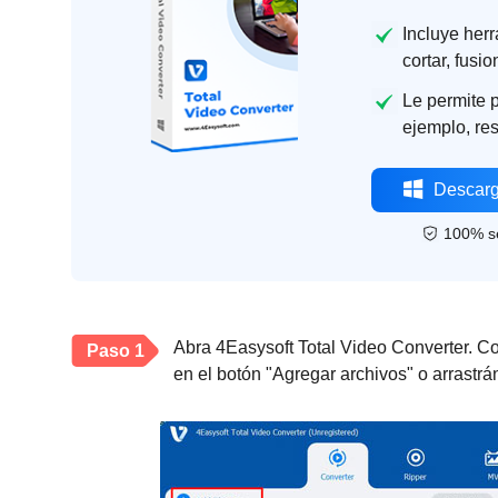
Incluye her
cortar, fusio
Le permite p
ejemplo, res
Descarg
100% s
Abra 4Easysoft Total Video Converter. C
Paso 1
en el botón "Agregar archivos" o arrastr