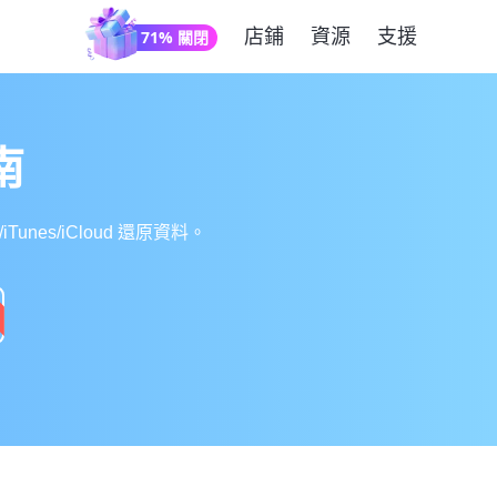
店鋪
資源
支援
71% 關閉
南
unes/iCloud 還原資料。