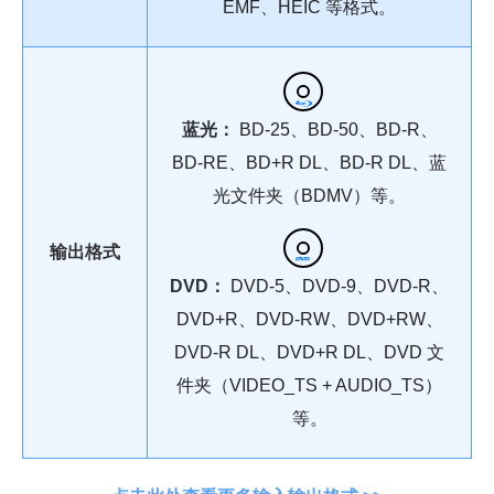
EMF、HEIC 等格式。
蓝光：
BD-25、BD-50、BD-R、
BD-RE、BD+R DL、BD-R DL、蓝
光文件夹（BDMV）等。
输出格式
DVD：
DVD-5、DVD-9、DVD-R、
DVD+R、DVD-RW、DVD+RW、
DVD-R DL、DVD+R DL、DVD 文
件夹（VIDEO_TS + AUDIO_TS）
等。