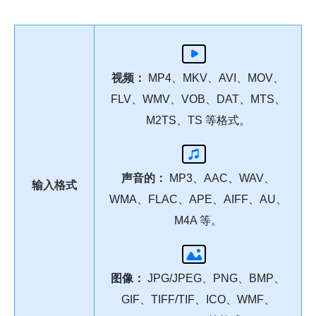
视频：
MP4、MKV、AVI、MOV、
FLV、WMV、VOB、DAT、MTS、
M2TS、TS 等格式。
声音的：
MP3、AAC、WAV、
输入格式
WMA、FLAC、APE、AIFF、AU、
M4A 等。
图像：
JPG/JPEG、PNG、BMP、
GIF、TIFF/TIF、ICO、WMF、