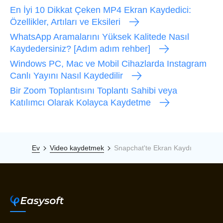
En İyi 10 Dikkat Çeken MP4 Ekran Kaydedici:
Özellikler, Artıları ve Eksileri
WhatsApp Aramalarını Yüksek Kalitede Nasıl
Kaydedersiniz? [Adım adım rehber]
Windows PC, Mac ve Mobil Cihazlarda Instagram
Canlı Yayını Nasıl Kaydedilir
Bir Zoom Toplantısını Toplantı Sahibi veya
Katılımcı Olarak Kolayca Kaydetme
Ev
Video kaydetmek
Snapchat'te Ekran Kaydı