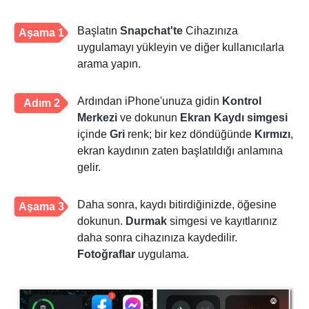
Başlatın
Snapchat'te
Cihazınıza
Aşama 1
uygulamayı yükleyin ve diğer kullanıcılarla
arama yapın.
Ardından iPhone'unuza gidin
Kontrol
Adım 2
Merkezi
ve dokunun
Ekran Kaydı simgesi
içinde
Gri
renk; bir kez döndüğünde
Kırmızı
,
ekran kaydının zaten başlatıldığı anlamına
gelir.
Daha sonra, kaydı bitirdiğinizde, öğesine
Aşama 3
dokunun.
Durmak
simgesi ve kayıtlarınız
daha sonra cihazınıza kaydedilir.
Fotoğraflar
uygulama.