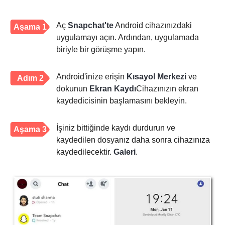
Aç
Snapchat'te
Android cihazınızdaki
Aşama 1
uygulamayı açın. Ardından, uygulamada
biriyle bir görüşme yapın.
Android'inize erişin
Kısayol Merkezi
ve
Adım 2
dokunun
Ekran Kaydı
Cihazınızın ekran
kaydedicisinin başlamasını bekleyin.
İşiniz bittiğinde kaydı durdurun ve
Aşama 3
kaydedilen dosyanız daha sonra cihazınıza
kaydedilecektir.
Galeri
.