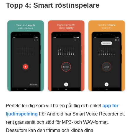
Topp 4: Smart röstinspelare
Perfekt för dig som vill ha en pålitlig och enkel
app för
ljudinspelning
För Android har Smart Voice Recorder ett
rent gränssnitt och stöd för MP3- och WAV-format.
Dessutom kan den trimma och klippa dina