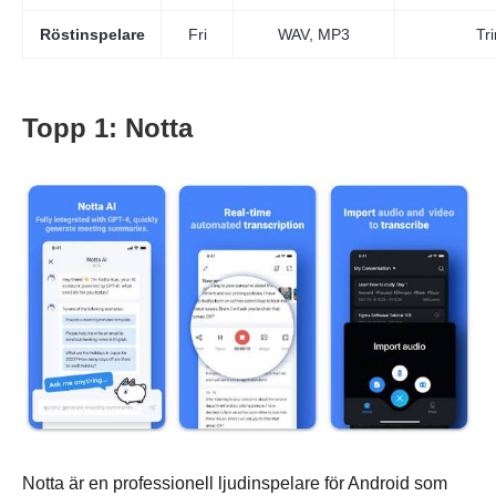
Röstinspelare
Fri
WAV, MP3
Tr
Topp 1: Notta
Notta är en professionell ljudinspelare för Android som