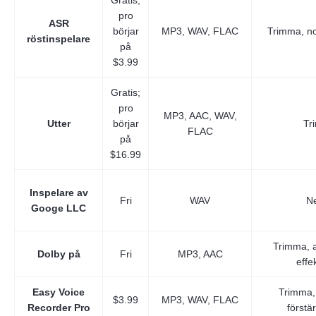
Gratis;
pro
ASR
börjar
MP3, WAV, FLAC
Trimma, no
röstinspelare
på
$3.99
Gratis;
pro
MP3, AAC, WAV,
Utter
börjar
Tr
FLAC
på
$16.99
Inspelare av
Fri
WAV
Ne
Googe LLC
Trimma, a
Dolby på
Fri
MP3, AAC
effe
Easy Voice
Trimma, 
$3.99
MP3, WAV, FLAC
Recorder Pro
förstä