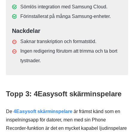
Sömlös integration med Samsung Cloud.
Förinstallerat på många Samsung-enheter.
Nackdelar
Saknar transkription och formatstöd.
Ingen redigering förutom att trimma och ta bort
tystnader.
Topp 3: 4Easysoft skärminspelare
De
4Easysoft skärminspelare
är främst känd som en
inspelningsapp för datorer, men med sin Phone
Recorder-funktion är det en mycket kapabel ljudinspelare