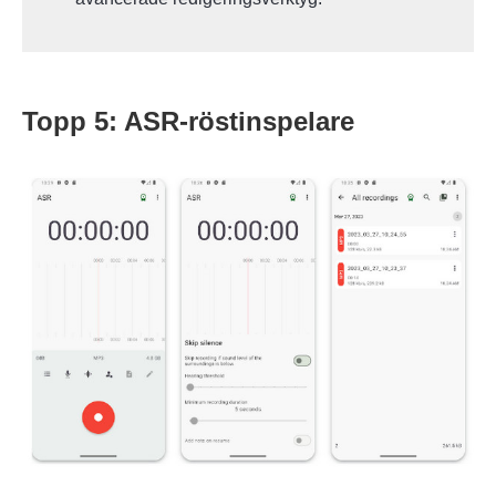
Topp 5: ASR-röstinspelare