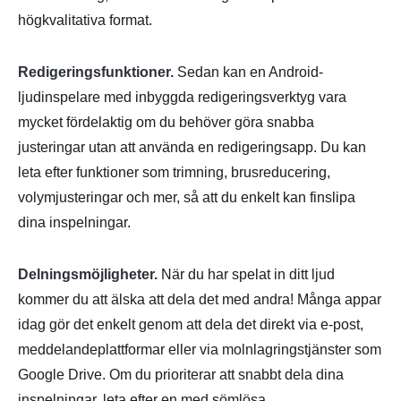
högkvalitativa format.
Redigeringsfunktioner.
Sedan kan en Android-
ljudinspelare med inbyggda redigeringsverktyg vara
mycket fördelaktig om du behöver göra snabba
justeringar utan att använda en redigeringsapp. Du kan
leta efter funktioner som trimning, brusreducering,
volymjusteringar och mer, så att du enkelt kan finslipa
dina inspelningar.
Delningsmöjligheter.
När du har spelat in ditt ljud
kommer du att älska att dela det med andra! Många appar
idag gör det enkelt genom att dela det direkt via e-post,
meddelandeplattformar eller via molnlagringstjänster som
Google Drive. Om du prioriterar att snabbt dela dina
inspelningar, leta efter en med sömlösa