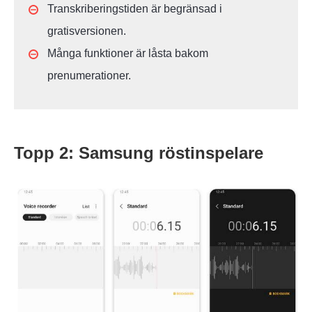
Transkriberingstiden är begränsad i
gratisversionen.
Många funktioner är låsta bakom
prenumerationer.
Topp 2: Samsung röstinspelare