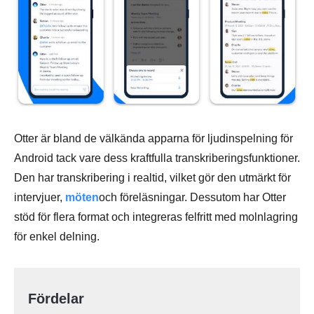
Otter är bland de välkända apparna för ljudinspelning för
Android tack vare dess kraftfulla transkriberingsfunktioner.
Den har transkribering i realtid, vilket gör den utmärkt för
intervjuer,
möten
och föreläsningar. Dessutom har Otter
stöd för flera format och integreras felfritt med molnlagring
för enkel delning.
Fördelar