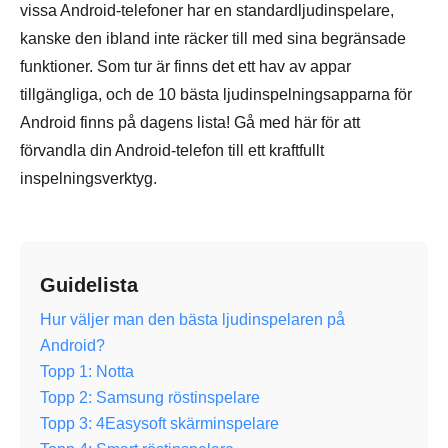
vissa Android-telefoner har en standardljudinspelare,
kanske den ibland inte räcker till med sina begränsade
funktioner. Som tur är finns det ett hav av appar
tillgängliga, och de 10 bästa ljudinspelningsapparna för
Android finns på dagens lista! Gå med här för att
förvandla din Android-telefon till ett kraftfullt
inspelningsverktyg.
Guidelista
Hur väljer man den bästa ljudinspelaren på
Android?
Topp 1: Notta
Topp 2: Samsung röstinspelare
Topp 3: 4Easysoft skärminspelare