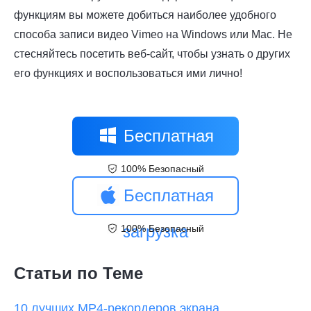
функциям вы можете добиться наиболее удобного
способа записи видео Vimeo на Windows или Mac. Не
стесняйтесь посетить веб-сайт, чтобы узнать о других
его функциях и воспользоваться ими лично!
Бесплатная
100% Безопасный
загрузка
Бесплатная
загрузка
100% Безопасный
Статьи по Теме
10 лучших MP4-рекордеров экрана,