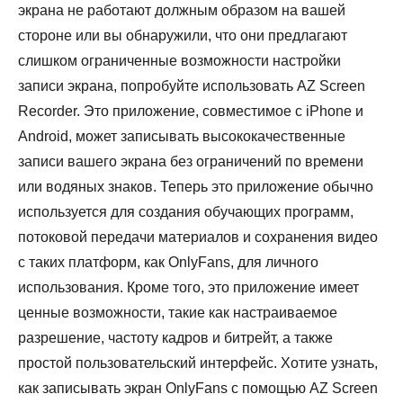
экрана не работают должным образом на вашей
стороне или вы обнаружили, что они предлагают
слишком ограниченные возможности настройки
записи экрана, попробуйте использовать AZ Screen
Recorder. Это приложение, совместимое с iPhone и
Android, может записывать высококачественные
записи вашего экрана без ограничений по времени
или водяных знаков. Теперь это приложение обычно
используется для создания обучающих программ,
потоковой передачи материалов и сохранения видео
с таких платформ, как OnlyFans, для личного
использования. Кроме того, это приложение имеет
ценные возможности, такие как настраиваемое
разрешение, частоту кадров и битрейт, а также
простой пользовательский интерфейс. Хотите узнать,
как записывать экран OnlyFans с помощью AZ Screen