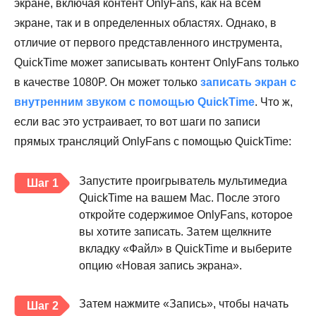
экране, включая контент OnlyFans, как на всем
экране, так и в определенных областях. Однако, в
отличие от первого представленного инструмента,
QuickTime может записывать контент OnlyFans только
в качестве 1080P. Он может только
записать экран с
внутренним звуком с помощью QuickTime
. Что ж,
если вас это устраивает, то вот шаги по записи
прямых трансляций OnlyFans с помощью QuickTime:
Запустите проигрыватель мультимедиа
Шаг 1
QuickTime на вашем Mac. После этого
откройте содержимое OnlyFans, которое
вы хотите записать. Затем щелкните
вкладку «Файл» в QuickTime и выберите
опцию «Новая запись экрана».
Затем нажмите «Запись», чтобы начать
Шаг 2