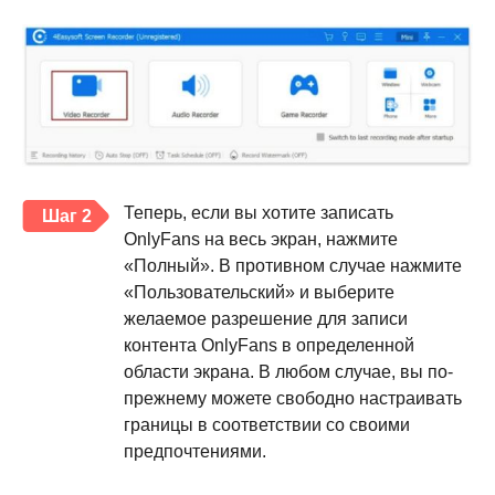
Теперь, если вы хотите записать
Шаг 2
OnlyFans на весь экран, нажмите
«Полный». В противном случае нажмите
«Пользовательский» и выберите
желаемое разрешение для записи
контента OnlyFans в определенной
области экрана. В любом случае, вы по-
прежнему можете свободно настраивать
границы в соответствии со своими
предпочтениями.