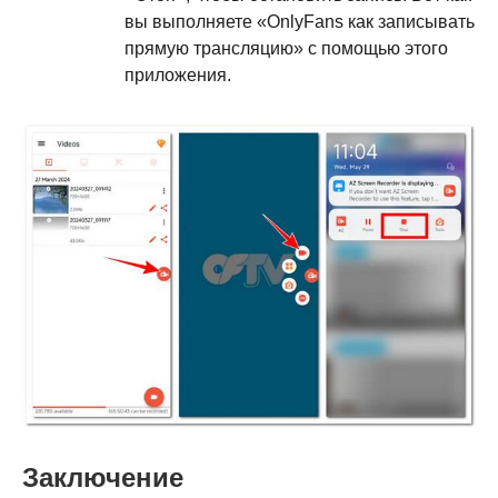
вы выполняете «OnlyFans как записывать
прямую трансляцию» с помощью этого
приложения.
Заключение