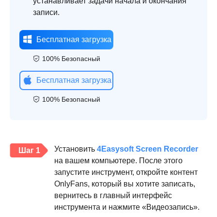
устанавливает задачи начала и окончания
записи.
Бесплатная загрузка
100% Безопасный
Бесплатная загрузка
100% Безопасный
Установить
4Easysoft Screen Recorder
Шаг 1
на вашем компьютере. После этого
запустите инструмент, откройте контент
OnlyFans, который вы хотите записать,
вернитесь в главный интерфейс
инструмента и нажмите «Видеозапись».