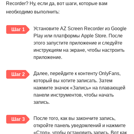
Recorder? Ну, если да, вот шаги, которые вам
необходимо выполнить:
Установите AZ Screen Recorder из Google
Шаг 1
Play или платформы Apple Store. После
этого запустите приложение и следуйте
инструкциям на экране, чтобы настроить
приложение.
Далее, перейдите к контенту OnlyFans,
Шаг 2
который вы хотите записать. Затем
нажмите значок «Запись» на плавающей
панели инструментов, чтобы начать
запись.
После того, как вы закончите запись,
Шаг 3
откройте панель уведомлений и нажмите
«Стоп», чтобы остановить запись. Вот как