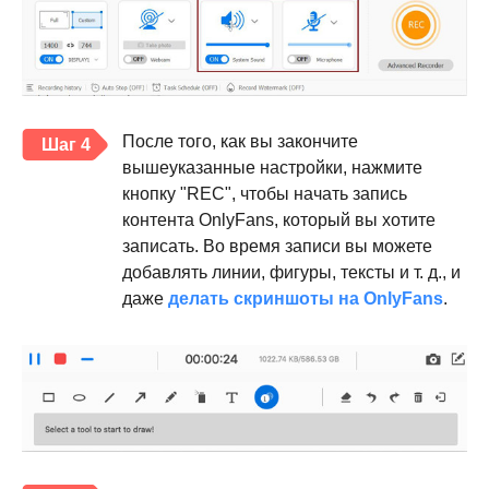
После того, как вы закончите
Шаг 4
вышеуказанные настройки, нажмите
кнопку "REC", чтобы начать запись
контента OnlyFans, который вы хотите
записать. Во время записи вы можете
добавлять линии, фигуры, тексты и т. д., и
даже
делать скриншоты на OnlyFans
.