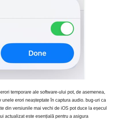
 erori temporare ale software-ului pot, de asemenea,
iv unele erori neașteptate în captura audio. bug-uri ca
e din versiunile mai vechi de iOS pot duce la eșecul
lui actualizat este esențială pentru a asigura