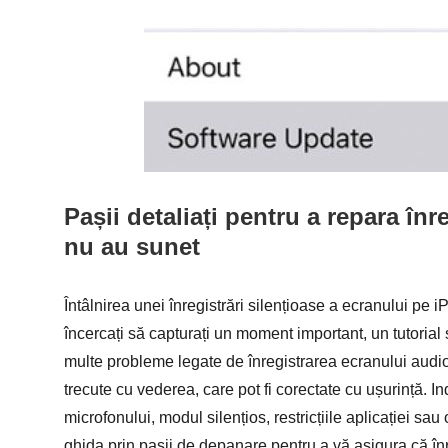
Pașii detaliați pentru a repara în
nu au sunet
Întâlnirea unei înregistrări silențioase a ecranului pe 
încercați să capturați un moment important, un tutorial 
multe probleme legate de înregistrarea ecranului audio 
trecute cu vederea, care pot fi corectate cu ușurință. I
microfonului, modul silențios, restricțiile aplicației sa
ghida prin pașii de depanare pentru a vă asigura că înr