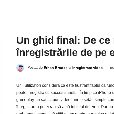
Un ghid final: De ce 
înregistrările de pe
Postat de
la
Ethan Brooke
Înregistrare video
ma
Unii utilizatori consideră că este frustrant faptul că fun
poate înregistra cu succes sunetul. În timp ce iPhone-u
gameplay-uri sau clipuri video, unele setări simple confi
înregistrarea pe ecran să aibă tot felul de erori. Dar nu 
problema. Începeți să citiți acum pentru a rezolva o da