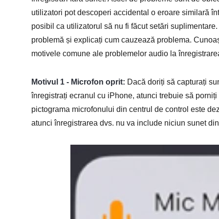
utilizatori pot descoperi accidental o eroare similară î
posibil ca utilizatorul să nu fi făcut setări suplimenta
problemă și explicați cum cauzează problema. Cunoașt
motivele comune ale problemelor audio la înregistrare
Motivul 1 - Microfon oprit:
Dacă doriți să capturați su
înregistrați ecranul cu iPhone, atunci trebuie să porn
pictograma microfonului din centrul de control este dez
atunci înregistrarea dvs. nu va include niciun sunet din