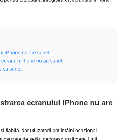
ui iPhone nu are sunet
pe ecranul iPhone nu au sunet
e cu sunet
strarea ecranului iPhone nu are
 fiabilă, dar utilizatorii pot întâlni ocazional
cei cauzate de setări necorespunzătoare. Unii