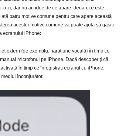
ntr-o zi, dar nu au idee de ce apare, deoarece este
re. Iată patru motive comune pentru care apare această
erea acestor motive comune vă poate ajuta să găsiți
a ecranului iPhone:
net extern (de exemplu, narațiune vocală) în timp ce
iți manual microfonul pe iPhone. Dacă descoperiți că
activată în timp ce înregistrați ecranul cu iPhone,
 mediul înconjurător.