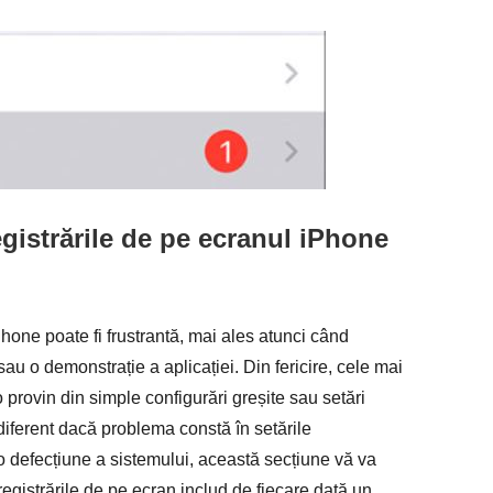
registrările de pe ecranul iPhone
iPhone poate fi frustrantă, mai ales atunci când
sau o demonstrație a aplicației. Din fericire, cele mai
provin din simple configurări greșite sau setări
ndiferent dacă problema constă în setările
u o defecțiune a sistemului, această secțiune vă va
egistrările de pe ecran includ de fiecare dată un