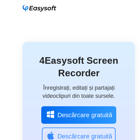
4Easysoft Screen
Recorder
Înregistrați, editați și partajați
videoclipuri din toate sursele.
Descărcare gratuită
Descărcare gratuită