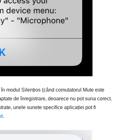
în modul Silențios (când comutatorul Mute este
 captate de înregistrare, deoarece nu pot suna corect.
rate, unele sunete specifice aplicației pot fi
et
.