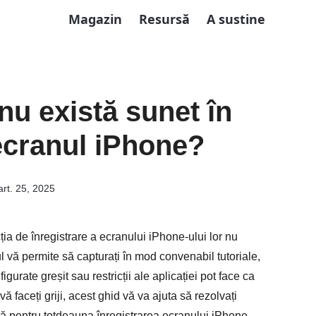
Magazin
Resursă
A sustine
nu există sunet în
 ecranul iPhone?
rt. 25, 2025
cția de înregistrare a ecranului iPhone-ului lor nu
l vă permite să capturați în mod convenabil tutoriale,
gurate greșit sau restricții ale aplicației pot face ca
vă faceți griji, acest ghid vă va ajuta să rezolvați
tă pentru totdeauna înregistrarea ecranului iPhone-