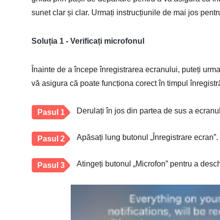
sunet clar și clar. Urmați instrucțiunile de mai jos pen
Soluția 1 - Verificați microfonul
Înainte de a începe înregistrarea ecranului, puteți urma
vă asigura că poate funcționa corect în timpul înregistr
Derulați în jos din partea de sus a ecranu
Pasul 1
Apăsați lung butonul „Înregistrare ecran”.
Pasul 2
Atingeți butonul „Microfon” pentru a desc
Pasul 3