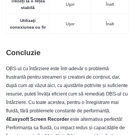
Treceți la o rețea
Uşor
Înalt
stabilă
Utilizați
Uşor
Înalt
conexiunea cu fir
Concluzie
OBS-ul cu întârziere este într-adevăr o problemă
frustrantă pentru streameri și creatorii de conținut, dar,
după cum ați văzut aici, cu ajustările potrivite și suficiente
resurse, puteți învăța eficient cum să remediați OBS-ul cu
întârziere. Cu toate acestea, pentru o înregistrare mai
fluidă, fără problemele constante de performanță,
4Easysoft Screen Recorder
este alternativa perfectă!
Performanța sa fluidă, cu impact redus și capacitățile de