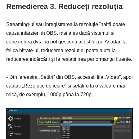
Remedierea 3. Reduceți rezoluția
Streaming-ul sau înregistrarea la rezoluție înaltă poate
cauza întârzieri în OBS, mai ales dacă sistemul și
conexiunea dvs. nu pot gestiona acest lucru. Așadar, la
fel ca bitrate-ul, reducerea rezoluției poate ajuta la
reducerea încărcării și la restabilirea performanței fluente.
• Din fereastra „Setări” din OBS, accesați fila „Video”, apoi
căutați „Rezoluție de ieșire” și setați-o la o valoare mai
mică, de exemplu, 1080p până la 720p.