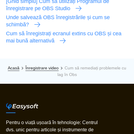
[Ghid simplu] Cum să utilizați Programul de
înregistrare pe OBS Studio
Unde salvează OBS înregistrările și cum se
schimbă?
Cum să înregistrați ecranul extins cu OBS și cea
mai bună alternativă
Acasă
Înregistrare video
Cum să remediați problemele cu
lag în Obs
Pentru o viață ușoară în tehnologie: Centrul
dvs. unic pentru articole și instrumente de