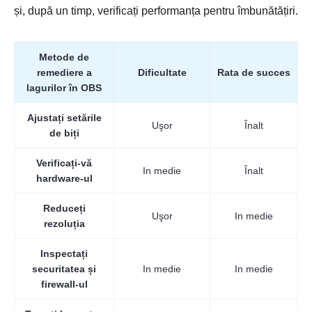
și, după un timp, verificați performanța pentru îmbunătățiri.
Metode de
remediere a
Dificultate
Rata de succes
lagurilor în OBS
Ajustați setările
Uşor
Înalt
de biți
Verificați-vă
In medie
Înalt
hardware-ul
Reduceți
Uşor
In medie
rezoluția
Inspectați
securitatea și
In medie
In medie
firewall-ul