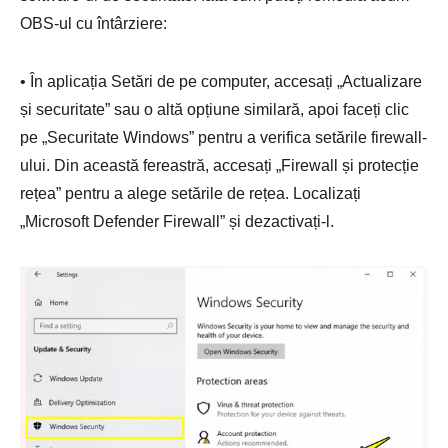
OBS-ul cu întârziere:
• În aplicația Setări de pe computer, accesați „Actualizare
și securitate” sau o altă opțiune similară, apoi faceți clic
pe „Securitate Windows” pentru a verifica setările firewall-
ului. Din această fereastră, accesați „Firewall și protecție
rețea” pentru a alege setările de rețea. Localizați
„Microsoft Defender Firewall” și dezactivați-l.