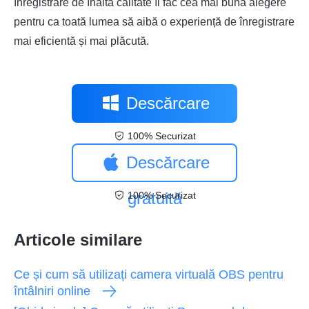
înregistrare de înaltă calitate îl fac cea mai bună alegere
pentru ca toată lumea să aibă o experiență de înregistrare
mai eficientă și mai plăcută.
Descărcare
100% Securizat
gratuită
Descărcare
gratuită
100% Securizat
Articole similare
Ce și cum să utilizați camera virtuală OBS pentru
întâlniri online