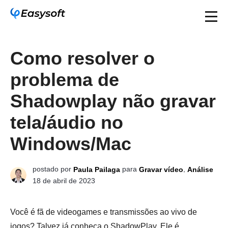
Como resolver o
problema de
Shadowplay não gravar
tela/áudio no
Windows/Mac
postado por
para
,
Paula Pailaga
Gravar vídeo
Análise
18 de abril de 2023
Você é fã de videogames e transmissões ao vivo de
jogos? Talvez já conheça o ShadowPlay. Ele é