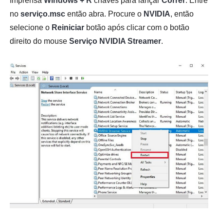
Imprensa
Windows + R
chaves para lançar
Correr
. Entre
no
serviço.msc
então abra. Procure o
NVIDIA
, então
selecione o
Reiniciar
botão após clicar com o botão
direito do mouse
Serviço NVIDIA Streamer
.