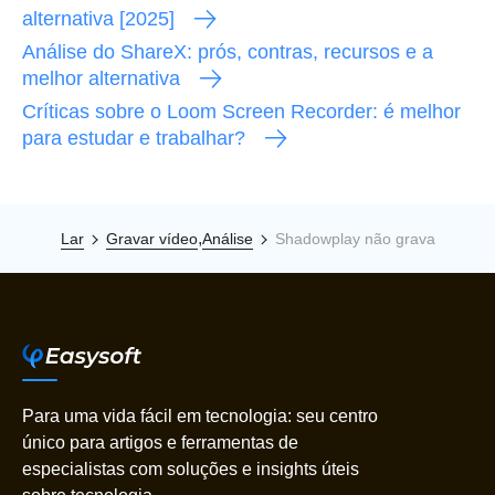
alternativa [2025]
Análise do ShareX: prós, contras, recursos e a
melhor alternativa
Críticas sobre o Loom Screen Recorder: é melhor
para estudar e trabalhar?
,
Lar
Gravar vídeo
Análise
Shadowplay não grava
Para uma vida fácil em tecnologia: seu centro
único para artigos e ferramentas de
especialistas com soluções e insights úteis