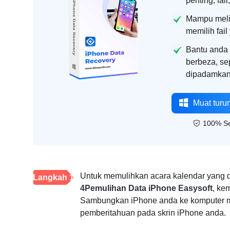
penting, fail
Mampu melih
memilih fail
Bantu anda 
berbeza, sep
dipadamkan 
Muat turu
100% S
Untuk memulihkan acara kalendar yang 
Langkah 1
4Pemulihan Data iPhone Easysoft
, ke
Sambungkan iPhone anda ke komputer m
pemberitahuan pada skrin iPhone anda.