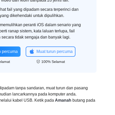
, video dan lebih daripada 20 jenis fail.
at fail yang dipadam secara terperinci dan
 yang dikehendaki untuk dipulihkan.
memulihkan peranti iOS dalam senario yang
erti ranap sistem, kata laluan terlupa, fail
secara tidak sengaja dan banyak lagi.
n percuma
Muat turun percuma
elamat
100% Selamat
dipadam tanpa sandaran, muat turun dan pasang
mudian lancarkannya pada komputer anda.
elalui kabel USB. Ketik pada
Amanah
butang pada