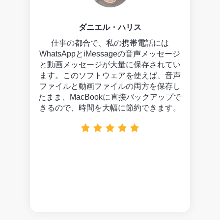
エリック・コリンズ
には
新しいiPhoneに買い替える前に、このツ
長時
ッセージ
ールを使って古いiPhoneからMacに
Wh
れてい
WhatsAppのチャット、ビデオ通話、音
す。
、音声
声メッセージをすべて転送しました。フ
テン
保存し
ァイルサイズの制限はなく、バックアッ
され
アップで
ププロセスも安定していたので安心でき
りバ
ます。
ました。