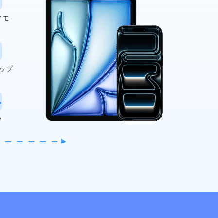
メモ
ップ
ク