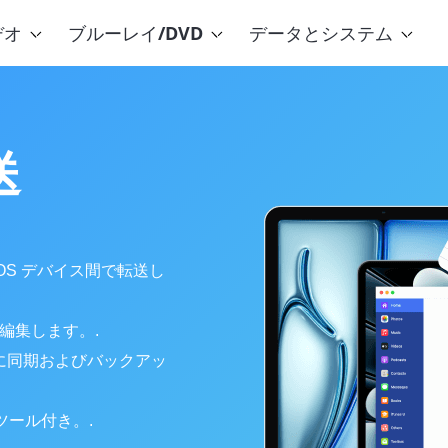
デオ
ブルーレイ/DVD
データとシステム
送
iOS デバイス間で転送し
編集します。.
全に同期およびバックアッ
ツール付き。.