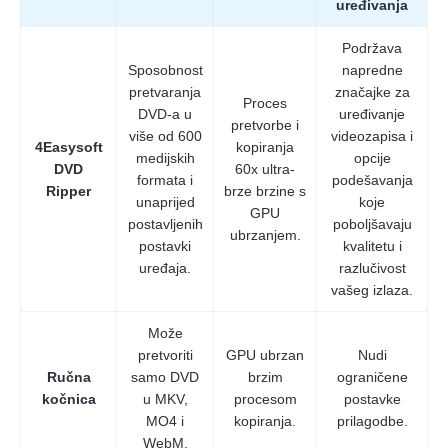
uređivanja
Podržava
Sposobnost
napredne
pretvaranja
značajke za
Proces
DVD-a u
uređivanje
pretvorbe i
više od 600
videozapisa i
4Easysoft
kopiranja
medijskih
opcije
DVD
60x ultra-
formata i
podešavanja
Ripper
brze brzine s
unaprijed
koje
GPU
postavljenih
poboljšavaju
ubrzanjem.
postavki
kvalitetu i
uređaja.
razlučivost
vašeg izlaza.
Može
pretvoriti
GPU ubrzan
Nudi
Ručna
samo DVD
brzim
ograničene
kočnica
u MKV,
procesom
postavke
MO4 i
kopiranja.
prilagodbe.
WebM.