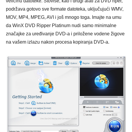
veličinu datoteke. Štoviše, kao i drugi alati za DVD riper,
podržava gotovo sve formate datoteka, uključujući WMV,
MOV, MP4, MPEG, AVI i još mnogo toga. Imajte na umu
da WinX DVD Ripper Platinum nudi samo minimalne
značajke za uređivanje DVD-a i priložene vodene žigove
na vašem izlazu nakon procesa kopiranja DVD-a.