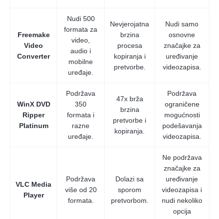
Nudi 500
Nevjerojatna
Nudi samo
formata za
Freemake
brzina
osnovne
video,
Video
procesa
značajke za
audio i
Converter
kopiranja i
uređivanje
mobilne
pretvorbe.
videozapisa.
uređaje.
Podržava
Podržava
47x brža
WinX DVD
350
ograničene
brzina
Ripper
formata i
mogućnosti
pretvorbe i
Platinum
razne
podešavanja
kopiranja.
uređaje.
videozapisa.
Ne podržava
značajke za
Podržava
Dolazi sa
uređivanje
VLC Media
više od 20
sporom
videozapisa i
Player
formata.
pretvorbom.
nudi nekoliko
opcija