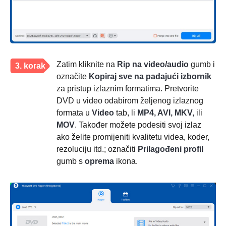
Zatim kliknite na
Rip na video/audio
gumb i
3. korak
označite
Kopiraj sve na padajući izbornik
za pristup izlaznim formatima. Pretvorite
DVD u video odabirom željenog izlaznog
formata u
Video
tab, li
MP4, AVI, MKV,
ili
MOV
. Također možete podesiti svoj izlaz
ako želite promijeniti kvalitetu videa, koder,
rezoluciju itd.; označiti
Prilagođeni profil
gumb s
oprema
ikona.