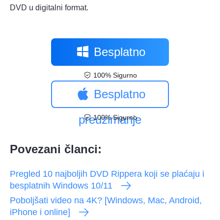
DVD u digitalni format.
Besplatno
100% Sigurno
preuzimanje
Besplatno
preuzimanje
100% Sigurno
Povezani članci:
Pregled 10 najboljih DVD Rippera koji se plaćaju i
besplatnih Windows 10/11
Poboljšati video na 4K? [Windows, Mac, Android,
iPhone i online]