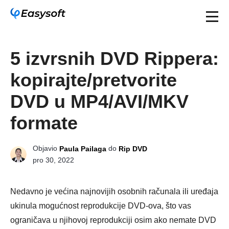
5 izvrsnih DVD Rippera:
kopirajte/pretvorite
DVD u MP4/AVI/MKV
formate
Objavio
do
Paula Pailaga
Rip DVD
pro 30, 2022
Nedavno je većina najnovijih osobnih računala ili uređaja
ukinula mogućnost reprodukcije DVD-ova, što vas
ograničava u njihovoj reprodukciji osim ako nemate DVD