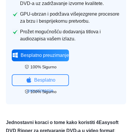
DVD-a uz zadržavanje izvorne kvalitete.
GPU-ubrzan i podržava višejezgrene procesore
za brzu i besprijekornu pretvorbu.
Prožet mogućnošću dodavanja titlova i
audiozapisa vašem izlazu.
Besplatno preuzimanje
100% Sigurno
Besplatno
preuzimanje
100% Sigurno
Jednostavni koraci o tome kako koristiti 4Easysoft
DVD Ripper za pretvaranje DVD-a u video format
: