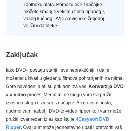
Toolboxu alata. Pomoću ove značajke
možete smanjiti veličinu filma ripanog s
vašeg kućnog DVD-a ovisno o željenoj
veličini datoteke.
Zaključak
Iako DVD-i postaju stariji i sve nepraktičniji, i dalje
možemo uživati u gledanju filmova pohranjenih na njima.
Gore navedeni alati su prikladni za vas.
Konverzija DVD-
a u video
proces. Međutim, ne mogu vam svi pružiti
izvrsnu uslugu i izvrsne značajke. Ali u ovom postu,
nudimo vam najbolji DVD-to-video ripper koji vam može
pružiti izvanredan izlaz kao što je
4Easysoft DVD
Ripper
. Ovaj alat može jednostavno ripati i pretvoriti vaš