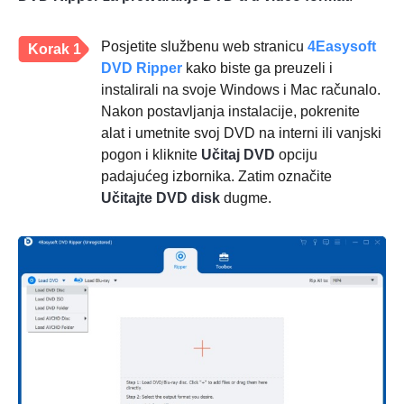
Posjetite službenu web stranicu
4Easysoft
Korak 1
DVD Ripper
kako biste ga preuzeli i
instalirali na svoje Windows i Mac računalo.
Nakon postavljanja instalacije, pokrenite
alat i umetnite svoj DVD na interni ili vanjski
pogon i kliknite
Učitaj DVD
opciju
padajućeg izbornika. Zatim označite
Učitajte DVD disk
dugme.