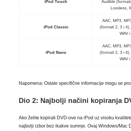
iPod Touch
Audible (formati 
Lossless, 
AAC, MP3, MP3
iPod Classic
(formati 2, 3 i 4)
WAV i
AAC, MP3, MP3
iPod Nano
(formati 2, 3 i 4)
WAV i
Napomena: Ostale specifične informacije mogu se pron
Dio 2: Najbolji načini kopiranja
Ako želite kopirati DVD-ove na iPod uz visoku kvalitetu
najbolji izbor bez ikakve sumnje. Ovaj Windows/Mac