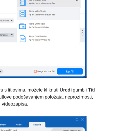
 s titlovima, možete kliknuti
Uredi
gumb i
Titl
titlove podešavanjem položaja, neprozirnosti,
od videozapisa.