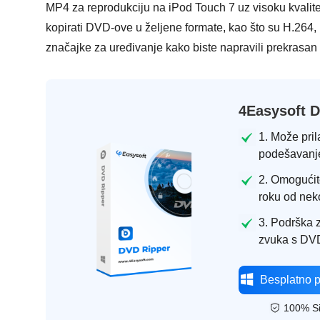
MP4 za reprodukciju na iPod Touch 7 uz visoku kvalit
kopirati DVD-ove u željene formate, kao što su H.264
značajke za uređivanje kako biste napravili prekrasan
4Easysoft 
1. Može pri
podešavanjem
2. Omogućit
roku od nek
3. Podrška z
zvuka s DV
Besplatno 
100% S