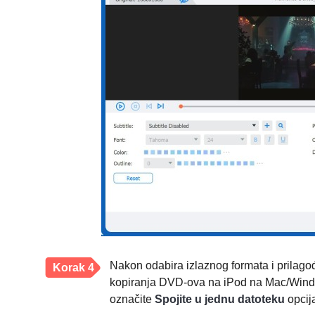
Nakon odabira izlaznog formata i prilagođ
Korak 4
kopiranja DVD-ova na iPod na Mac/Window
označite
Spojite u jednu datoteku
opcij