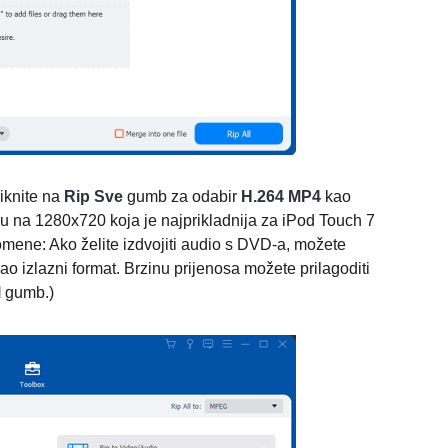
liknite na
Rip Sve
gumb za odabir
H.264 MP4
kao
iju na 1280x720 koja je najprikladnija za iPod Touch 7
mene: Ako želite izdvojiti audio s DVD-a, možete
ao izlazni format. Brzinu prijenosa možete prilagoditi
l
gumb.)