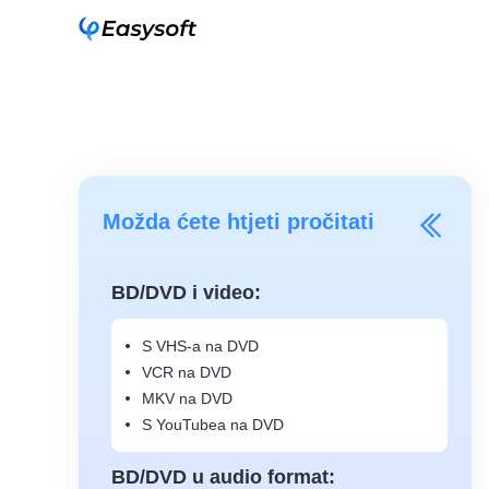
Možda ćete htjeti pročitati
BD/DVD i video:
S VHS-a na DVD
VCR na DVD
MKV na DVD
S YouTubea na DVD
BD/DVD u audio format: