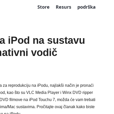
Store
Resurs
podrška
a iPod na sustavu
ativni vodič
-a za reprodukciju na iPodu, najlakši način je pronaći
iPod, kao što su VLC Media Player i Winx DVD ripper
e DVD filmove na iPod Touchu 7, možda će vam trebati
a/Mac sustavima. Pročitajte ovaj članak kako biste
se na iPodu.