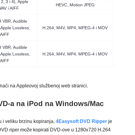
2, 3 i 4), Apple
HEVC, Motion JPEG
WAV i AIFF
 VBR, Audible
, Apple Lossless,
H.264, M4V, MP4, MPEG-4 i MOV
 AIFF
 VBR, Audible
, Apple Lossless,
H.264, M4V, MP4, MPEG-4 i MOV
 AIFF
aći na Appleovoj službenoj web stranici.
 DVD-a na iPod na Windows/Mac
 i veliku brzinu kopiranja,
4Easysoft DVD Ripper
je
 DVD riper može kopirati DVD-ove u 1280x720 H.264