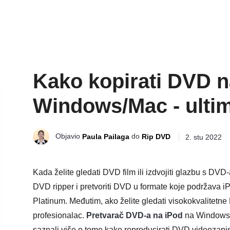
Kako kopirati DVD n
Windows/Mac - ultim
Objavio
do
Paula Pailaga
Rip DVD
2. stu 2022
Kada želite gledati DVD film ili izdvojiti glazbu s DVD
DVD ripper i pretvoriti DVD u formate koje podržava 
Platinum. Međutim, ako želite gledati visokokvalitetn
profesionalac.
Pretvarač DVD-a na iPod
na Windowsim
saznali više o tome kako reproducirati DVD videozapi