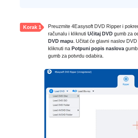
Preuzmite 4Easysoft DVD Ripper i pokre
Korak 1
računalu i kliknuti
Učitaj DVD
gumb za o
DVD mapu
. Učitat će glavni naslov DVD
kliknuti na
Potpuni popis naslova
gumb z
gumb za potvrdu odabira.