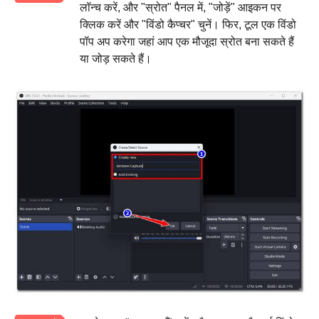
लॉन्च करें, और "स्रोत" पैनल में, "जोड़ें" आइकन पर
क्लिक करें और "विंडो कैप्चर" चुनें। फिर, टूल एक विंडो
पॉप अप करेगा जहां आप एक मौजूदा स्रोत बना सकते हैं
या जोड़ सकते हैं।