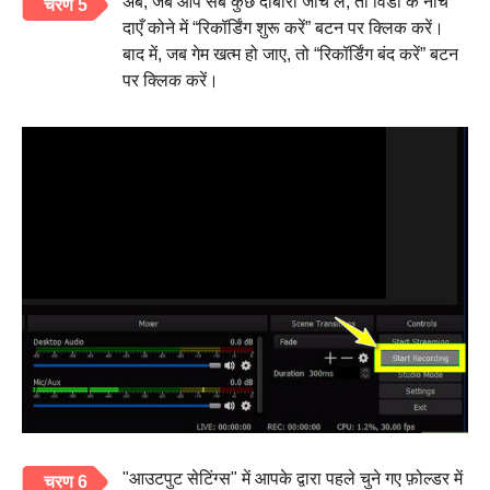
अब, जब आप सब कुछ दोबारा जाँच लें, तो विंडो के नीचे
चरण 5
दाएँ कोने में “रिकॉर्डिंग शुरू करें” बटन पर क्लिक करें।
बाद में, जब गेम खत्म हो जाए, तो “रिकॉर्डिंग बंद करें” बटन
पर क्लिक करें।
"आउटपुट सेटिंग्स" में आपके द्वारा पहले चुने गए फ़ोल्डर में
चरण 6