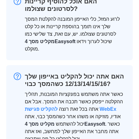
האם אוכל להוסיף קריינות
לסרטונים שצולמו?
לרוע המזל, כלי האייפון המובנה להקלטת המסך
שלך אינו תומך בהוספת קריינות או כל קלט
לסרטונים שצולמו. יש, עם זאת, צד שלישי כמו
שיכול לערוך וידאו
מקליט מסך 4Easysoft
מוקלט.
האם אתה יכול להקליט באייפון שלך
12/13/14/15/16 כשהמסך כבוי?
כאשר אתה משתמש בפונקציות המובנות, תהליך
ההקלטה ייפסק כאשר תכבה את המסך. אבל אם
להקליט פגישת WebEx
אתה בכל זאת רוצה
אודיו, מוזיקה או משהו אחר כשהמסך כבוי, אתה
. כאשר
מקליט מסך 4Easysoft
יכול להשתמש
אתה מחבר את האייפון שלך למחשב, ואז אתה
יכול להקליט כל מה שתרצה.