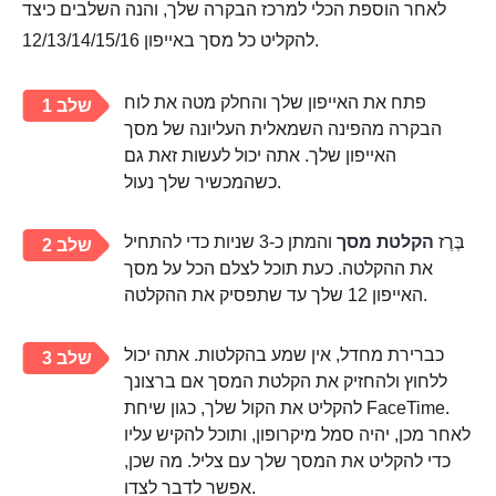
לאחר הוספת הכלי למרכז הבקרה שלך, והנה השלבים כיצד
להקליט כל מסך באייפון 12/13/14/15/16.
פתח את האייפון שלך והחלק מטה את לוח
שלב 1
הבקרה מהפינה השמאלית העליונה של מסך
האייפון שלך. אתה יכול לעשות זאת גם
כשהמכשיר שלך נעול.
בֶּרֶז
הקלטת מסך
והמתן כ-3 שניות כדי להתחיל
שלב 2
את ההקלטה. כעת תוכל לצלם הכל על מסך
האייפון 12 שלך עד שתפסיק את ההקלטה.
כברירת מחדל, אין שמע בהקלטות. אתה יכול
שלב 3
ללחוץ ולהחזיק את הקלטת המסך אם ברצונך
להקליט את הקול שלך, כגון שיחת FaceTime.
לאחר מכן, יהיה סמל מיקרופון, ותוכל להקיש עליו
כדי להקליט את המסך שלך עם צליל. מה שכן,
אפשר לדבר לצדו.