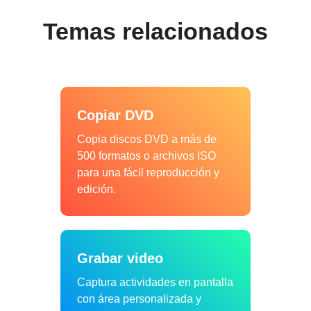
Temas relacionados
Copiar DVD
Copia discos DVD a más de
500 formatos o archivos ISO
para una fácil reproducción y
edición.
Grabar video
Captura actividades en pantalla
con área personalizada y