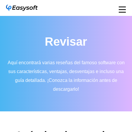
Revisar
Aquí encontrará varias reseñas del famoso software con
sus características, ventajas, desventajas e incluso una
guía detallada. ¡Conozca la información antes de
descargarlo!