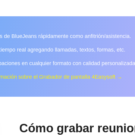
 de BlueJeans rápidamente como anfitrión/asistencia.
iempo real agregando llamadas, textos, formas, etc.
baciones en cualquier formato con calidad personalizada
mación sobre el Grabador de pantalla 4Easysoft →
Cómo grabar reunio