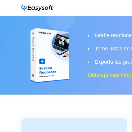
Grabe reuniones
Tome notas en t
Exporta las gra
Obtenga más infor