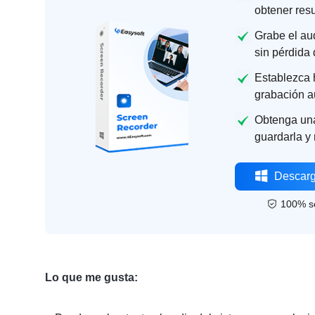
obtener resu
Grabe el au
sin pérdida 
Establezca h
grabación a
Obtenga una
guardarla y 
Descarg
100% s
Lo que me gusta: