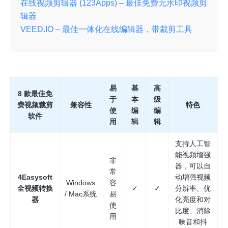
在线视频剪辑器 (123Apps) – 最佳免费无水印视频剪
辑器
VEED.IO – 最佳一体化在线编辑器，带裁剪工具
易
基
高
8 款最佳免
于
本
级
费视频裁剪
兼容性
特色
使
编
编
软件
用
辑
辑
支持人工智
能视频增强
非
器，可以自
常
4Easysoft
动增强视频
Windows
容
全视频转换
✓
✓
分辨率、优
/ Mac系统
易
器
化亮度和对
使
比度、消除
用
噪音和抖