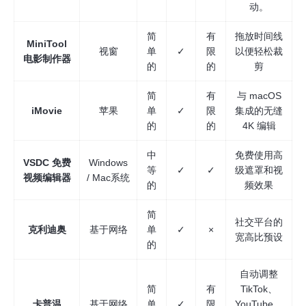
动。
简
有
拖放时间线
MiniTool
视窗
单
✓
限
以便轻松裁
电影制作器
的
的
剪
简
有
与 macOS
iMovie
苹果
单
✓
限
集成的无缝
的
的
4K 编辑
中
免费使用高
VSDC 免费
Windows
等
✓
✓
级遮罩和视
视频编辑器
/ Mac系统
的
频效果
简
社交平台的
克利迪奥
基于网络
单
✓
×
宽高比预设
的
自动调整
简
有
TikTok、
卡普温
基于网络
单
✓
限
YouTube、