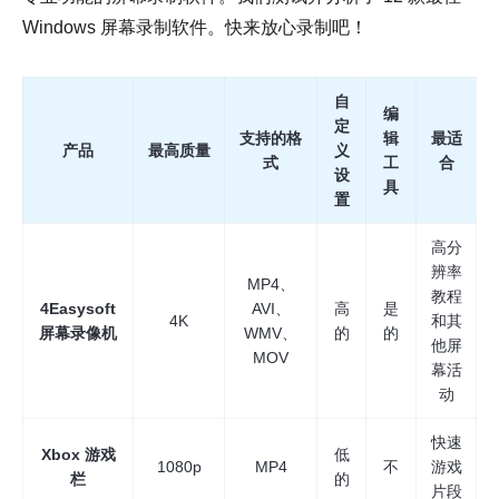
Windows 屏幕录制软件。快来放心录制吧！
自
编
定
支持的格
辑
最适
产品
最高质量
义
式
工
合
设
具
置
高分
辨率
MP4、
教程
4Easysoft
AVI、
高
是
4K
和其
屏幕录像机
WMV、
的
的
他屏
MOV
幕活
动
快速
Xbox 游戏
低
1080p
MP4
不
游戏
栏
的
片段