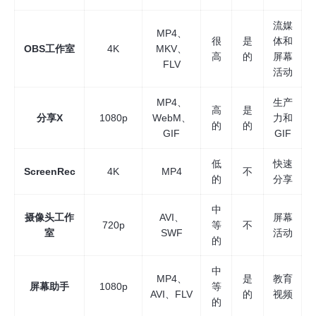
流媒
MP4、
很
是
体和
OBS工作室
4K
MKV、
高
的
屏幕
FLV
活动
MP4、
生产
高
是
分享X
1080p
WebM、
力和
的
的
GIF
GIF
低
快速
ScreenRec
4K
MP4
不
的
分享
中
摄像头工作
AVI、
屏幕
720p
等
不
室
SWF
活动
的
中
MP4、
是
教育
屏幕助手
1080p
等
AVI、FLV
的
视频
的