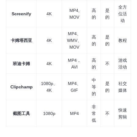
全方
MP4,
高
是
Screenify
4K
位活
MOV
的
的
动
MP4、
高
是
卡姆塔西亚
4K
WMV、
教程
的
的
MOV
MP4，
高
游戏
班迪卡姆
4K
不
AVI
的
活动
中
1080p、
MP4、
是
社交
Clipchamp
等
4K
GIF
的
媒体
的
非
快速
截图工具
1080p
MP4
常
不
剪辑
低