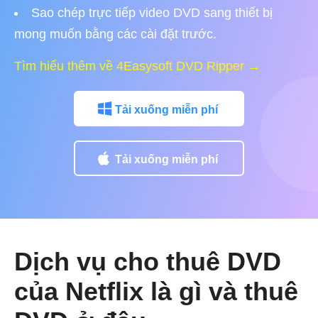
Sao chép trực tiếp video DVD sang thiết bị
mong muốn bằng các cài đặt trước.
Tìm hiểu thêm về 4Easysoft DVD Ripper →
Tải xuống miễn phí
Tải xuống miễn phí
Dịch vụ cho thuê DVD
của Netflix là gì và thuê