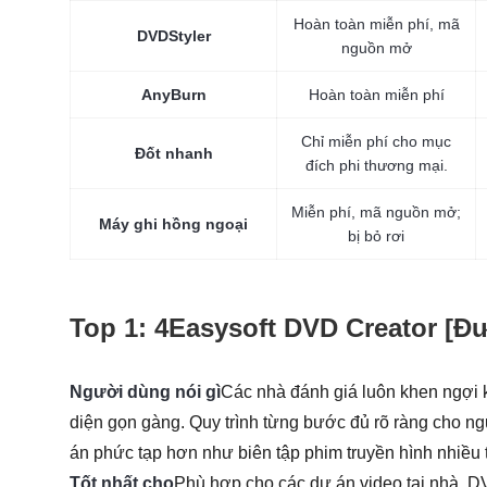
Hoàn toàn miễn phí, mã
DVDStyler
nguồn mở
AnyBurn
Hoàn toàn miễn phí
Chỉ miễn phí cho mục
Đốt nhanh
đích phi thương mại.
Miễn phí, mã nguồn mở;
Máy ghi hồng ngoại
bị bỏ rơi
Top 1: 4Easysoft DVD Creator [Đư
Người dùng nói gì
Các nhà đánh giá luôn khen ngợi k
diện gọn gàng. Quy trình từng bước đủ rõ ràng cho ng
án phức tạp hơn như biên tập phim truyền hình nhiều 
Tốt nhất cho
Phù hợp cho các dự án video tại nhà, D