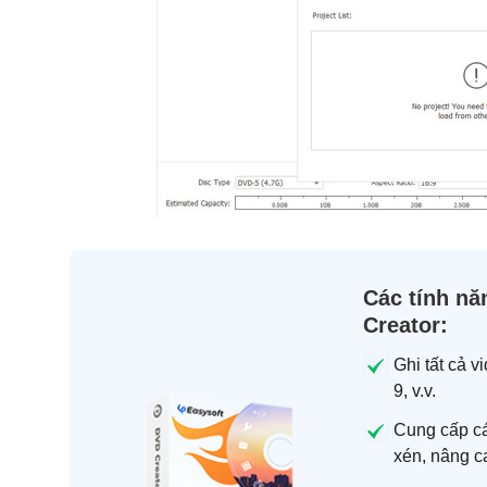
Các tính nă
Creator:
Ghi tất cả 
9, v.v.
Cung cấp cá
xén, nâng c