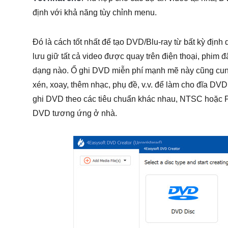
định với khả năng tùy chỉnh menu.
Đó là cách tốt nhất để tạo DVD/Blu-ray từ bất kỳ định
lưu giữ tất cả video được quay trên điện thoại, phim đ
dạng nào. Ổ ghi DVD miễn phí mạnh mẽ này cũng cung
xén, xoay, thêm nhạc, phụ đề, v.v. để làm cho đĩa DV
ghi DVD theo các tiêu chuẩn khác nhau, NTSC hoặc P
DVD tương ứng ở nhà.