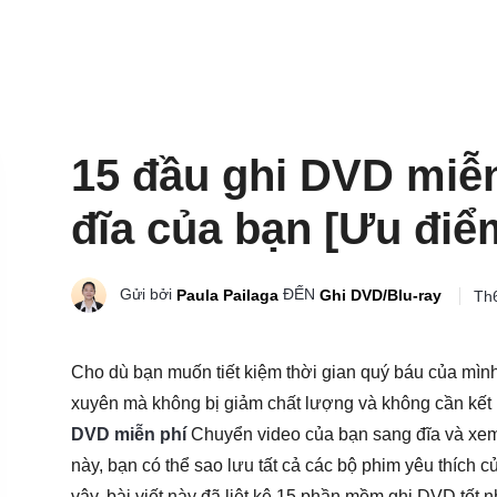
15 đầu ghi DVD miễn 
đĩa của bạn [Ưu đi
Gửi bởi
ĐẾN
Paula Pailaga
Ghi DVD/Blu-ray
Th6
Cho dù bạn muốn tiết kiệm thời gian quý báu của mì
xuyên mà không bị giảm chất lượng và không cần kết n
DVD miễn phí
Chuyển video của bạn sang đĩa và xe
này, bạn có thể sao lưu tất cả các bộ phim yêu thích c
vậy, bài viết này đã liệt kê 15 phần mềm ghi DVD tốt