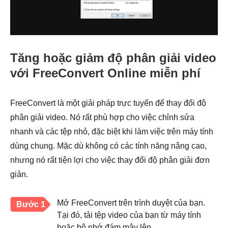
Tăng hoặc giảm độ phân giải video
với FreeConvert Online miễn phí
FreeConvert là một giải pháp trực tuyến để thay đổi độ
phân giải video. Nó rất phù hợp cho việc chỉnh sửa
nhanh và các tệp nhỏ, đặc biệt khi làm việc trên máy tính
dùng chung. Mặc dù không có các tính năng nâng cao,
nhưng nó rất tiện lợi cho việc thay đổi độ phân giải đơn
giản.
Mở FreeConvert trên trình duyệt của bạn.
Bước 1
Tại đó, tải tệp video của bạn từ máy tính
hoặc bộ nhớ đám mây lên.