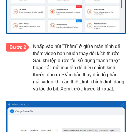
Nhấp vào nút "Thêm" ở giữa màn hình để
Bước 2
thêm video bạn muốn thay đổi kích thước.
Sau khi tệp được tải, sử dụng thanh trượt
hoặc các nút mũi tên để điều chỉnh kích
thước đầu ra. Đảm bảo thay đổi độ phân
giải video khi cần thiết, tinh chỉnh định dạng
và tốc độ bit. Xem trước trước khi xuất.