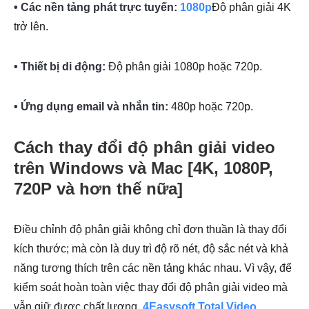
• Các nền tảng phát trực tuyến:
1080p
Độ phân giải 4K
trở lên.
• Thiết bị di động:
Độ phân giải 1080p hoặc 720p.
• Ứng dụng email và nhắn tin:
480p hoặc 720p.
Cách thay đổi độ phân giải video
trên Windows và Mac [4K, 1080P,
720P và hơn thế nữa]
Điều chỉnh độ phân giải không chỉ đơn thuần là thay đổi
kích thước; mà còn là duy trì độ rõ nét, độ sắc nét và khả
năng tương thích trên các nền tảng khác nhau. Vì vậy, để
kiểm soát hoàn toàn việc thay đổi độ phân giải video mà
vẫn giữ được chất lượng,
4Easysoft Total Video