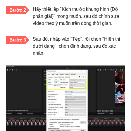
Hãy thiết lập "Kích thước khung hình (Độ
Bước 2
phân giải)" mong muốn, sau đó chỉnh sửa
video theo ý muốn trên dòng thời gian.
Sau đó, nhấp vào "Tệp", rồi chọn "Hiển thị
Bước 3
dưới dạng", chọn định dạng, sau đó xác
nhận.