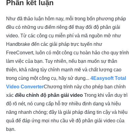
Phần kết luận
Như đã thảo luận hôm nay, mỗi trong bốn phương pháp
đều có những ưu điểm riêng để thay đổi độ phân giải
video. Từ các công cụ miễn phí và mã nguồn mở như
Handbrake đến các giải pháp trực tuyến như
FreeConvert, luôn có một công cụ hoàn hảo cho quy trình
làm việc của bạn. Tuy nhiên, nếu bạn muốn sự thân
thiện, khả năng tùy chỉnh mạnh mẽ và chất lượng cao
trong cùng một công cụ, hãy sử dụng...
4Easysoft Total
Video Converter
Chương trình này cho phép bạn chính
xác
điều chỉnh độ phân giải video
Trong khi vẫn duy trì
độ rõ nét, nó cung cấp hỗ trợ nhiều định dạng và hiệu
năng nhanh chóng; đây là giải pháp đáng tin cậy và hiệu
quả để đáp ứng mọi nhu cầu về độ phân giải video của
bạn.