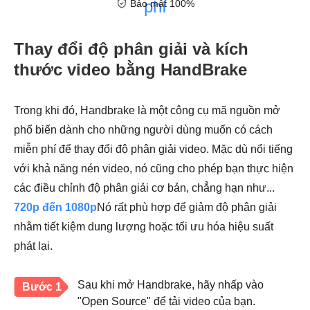
phí
Bảo mật 100%
Thay đổi độ phân giải và kích
thước video bằng HandBrake
Trong khi đó, Handbrake là một công cụ mã nguồn mở
phổ biến dành cho những người dùng muốn có cách
miễn phí để thay đổi độ phân giải video. Mặc dù nổi tiếng
với khả năng nén video, nó cũng cho phép bạn thực hiện
các điều chỉnh độ phân giải cơ bản, chẳng hạn như...
720p đến 1080p
Nó rất phù hợp để giảm độ phân giải
nhằm tiết kiệm dung lượng hoặc tối ưu hóa hiệu suất
phát lại.
Sau khi mở Handbrake, hãy nhấp vào
Bước 1
"Open Source" để tải video của bạn.