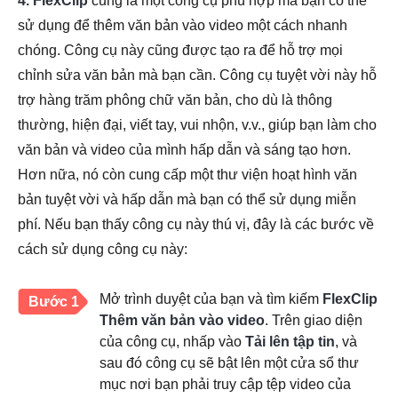
4. FlexClip
cũng là một công cụ phù hợp mà bạn có thể
sử dụng để thêm văn bản vào video một cách nhanh
chóng. Công cụ này cũng được tạo ra để hỗ trợ mọi
chỉnh sửa văn bản mà bạn cần. Công cụ tuyệt vời này hỗ
trợ hàng trăm phông chữ văn bản, cho dù là thông
thường, hiện đại, viết tay, vui nhộn, v.v., giúp bạn làm cho
văn bản và video của mình hấp dẫn và sáng tạo hơn.
Hơn nữa, nó còn cung cấp một thư viện hoạt hình văn
bản tuyệt vời và hấp dẫn mà bạn có thể sử dụng miễn
phí. Nếu bạn thấy công cụ này thú vị, đây là các bước về
cách sử dụng công cụ này:
Mở trình duyệt của bạn và tìm kiếm
FlexClip
Bước 1
Thêm văn bản vào video
. Trên giao diện
của công cụ, nhấp vào
Tải lên tập tin
, và
sau đó công cụ sẽ bật lên một cửa sổ thư
mục nơi bạn phải truy cập tệp video của