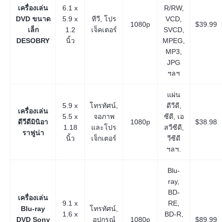
เครื่องเล่น
6.1 x
R/RW,
DVD ขนาด
5.9 x
ทีวี, โปร
VCD,
1080p
$39.99
เล็ก
1.2
เจ็คเตอร์
SVCD,
DESOBRY
นิ้ว
MPEG,
MP3,
JPG
ฯลฯ
แผ่น
5.9 x
โทรทัศน์,
ดีวีดี,
เครื่องเล่น
5.5 x
จอภาพ
ซีดี, เอ
ดีวีดีมินิอา
1080p
$38.98
1.18
และโปร
สวีซีดี,
ราฟูน่า
นิ้ว
เจ็กเตอร์
วีซีดี
ฯลฯ.
Blu-
ray,
BD-
เครื่องเล่น
9.1 x
RE,
Blu-ray
โทรทัศน์,
1.6 x
BD-R,
DVD Sony
อุปกรณ์
1080p
$89.99