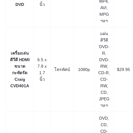
MP4,
DVD
นิ้ว
AVI,
MPG
ฯลฯ
แผ่น
ดีวีดี
DVD-
เครื่องเล่น
R,
ดีวีดี HDMI
6.5 x
DVD-
ขนาด
7.8 x
RW,
โทรทัศน์
1080p
$29.95
กะทัดรัด
1.7
CD-R,
Craig
นิ้ว
CD-
CVD401A
RW,
CD,
JPEG
ฯลฯ
DVD,
CD,
CD-