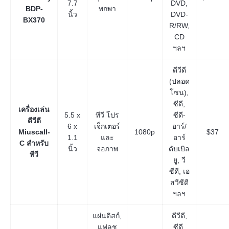
7.7
DVD,
BDP-
พกพา
นิ้ว
DVD-
BX370
R/RW,
CD
ฯลฯ
ดีวีดี
(ปลอด
โซน),
ซีดี,
เครื่องเล่น
5.5 x
ทีวี โปร
ซีดี-
ดีวีดี
6 x
เจ็กเตอร์
อาร์/
Miuscall-
1080p
$37
1.1
และ
อาร์
C สำหรับ
นิ้ว
จอภาพ
ดับเบิล
ทีวี
ยู, วี
ซีดี, เอ
สวีซีดี
ฯลฯ
แผ่นดิสก์,
ดีวีดี,
แฟลช
ซีดี,