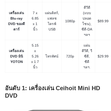
ดีวีดี
เครื่องเล่น
7 x
แผ่นดิสก์,
(แบบ
Blu-ray
6.85
แฟลช
ปลอด
1080p
$89.99
DVD ของดี
x 1
ไดรฟ์
โซน),
ดาร์
นิ้ว
USB
ซีดี-DA
ฯลฯ
5.15
แผ่น
เครื่องเล่น
x
ดีวีดี, วี
DVD มินิ
5.26
โทรทัศน์
720p
ซีดี,
$29.99
YOTON
x 1.7
ซีดี
นิ้ว
ฯลฯ.
อันดับ 1: เครื่องเล่น Ceihoit Mini HD
DVD