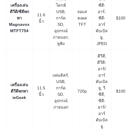
เครื่องเล่น
ไดรฟ์
ซีดี-
ดีวีดี/ซีดีพก
USB,
จอแส
อาร์,
11.6
พา
การ์ด
ดงผล
ซีดี-
$100
นิ้ว
Magnavox
SD,
TFT
อาร์
MTFT754
อุปกรณ์
ดับเบิล
ภายนอก,
ยู,
หูฟัง
JPEG
ดีวีดี,
ดีวีดี-
อาร์/
แผ่นดิสก์,
อาร์
USB,
ดับเบิล
เครื่องเล่น
11.5
การ์ด
ยู, วี
ดีวีดีพกพา
720p
$100
นิ้ว
SD,
ซีดี,
ieGeek
อุปกรณ์
ซีดี-
ภายนอก
อาร์/
อาร์
ดับเบิล
ยู