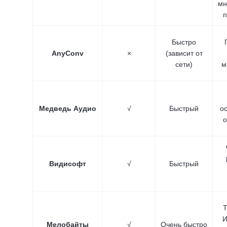
мн
п
Быстро
AnyConv
×
(зависит от
сети)
м
Медведь Аудио
√
Быстрый
о
о
Видисофт
√
Быстрый
Т
И
Мелобайты
√
Очень быстро