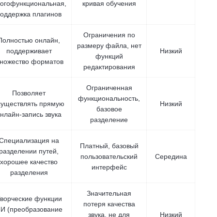
огофункциональная,
кривая обучения
оддержка плагинов
Ограничения по
Полностью онлайн,
размеру файла, нет
поддерживает
Низкий
функций
ножество форматов
редактирования
Ограниченная
Позволяет
функциональность,
существлять прямую
Низкий
базовое
нлайн-запись звука
разделение
Специализация на
Платный, базовый
разделении путей,
пользовательский
Середина
хорошее качество
интерфейс
разделения
Значительная
ворческие функции
потеря качества
И (преобразование
звука, не для
Низкий