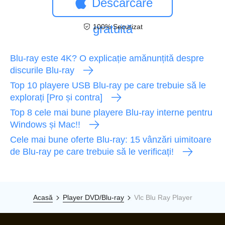
Descărcare
gratuită
100% Securizat
Blu-ray este 4K? O explicație amănunțită despre
discurile Blu-ray
Top 10 playere USB Blu-ray pe care trebuie să le
explorați [Pro și contra]
Top 8 cele mai bune playere Blu-ray interne pentru
Windows și Mac!!
Cele mai bune oferte Blu-ray: 15 vânzări uimitoare
de Blu-ray pe care trebuie să le verificați!
Acasă
Player DVD/Blu-ray
Vlc Blu Ray Player