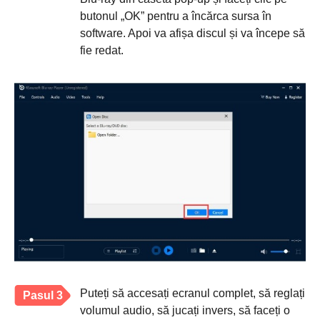
butonul „OK” pentru a încărca sursa în
software. Apoi va afișa discul și va începe să
fie redat.
Puteți să accesați ecranul complet, să reglați
Pasul 3
volumul audio, să jucați invers, să faceți o