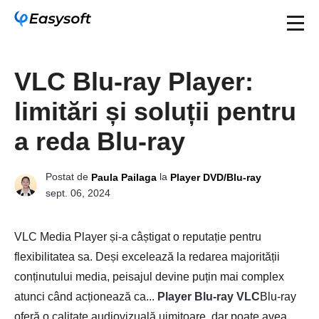
VLC Blu-ray Player:
limitări și soluții pentru
a reda Blu-ray
Postat de
la
Paula Pailaga
Player DVD/Blu-ray
sept. 06, 2024
VLC Media Player și-a câștigat o reputație pentru
flexibilitatea sa. Deși excelează la redarea majorității
conținutului media, peisajul devine puțin mai complex
atunci când acționează ca...
Player Blu-ray VLC
Blu-ray
oferă o calitate audiovizuală uimitoare, dar poate avea