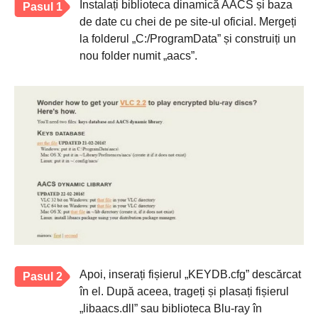
Instalați biblioteca dinamică AACS și baza
Pasul 1
de date cu chei de pe site-ul oficial. Mergeți
la folderul „C:/ProgramData” și construiți un
nou folder numit „aacs”.
Apoi, inserați fișierul „KEYDB.cfg” descărcat
Pasul 2
în el. După aceea, trageți și plasați fișierul
„libaacs.dll” sau biblioteca Blu-ray în