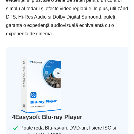
evidență! În plus, are o serie de setări pentru un control
simplu al redării și efecte video reglabile. În plus, utilizând
DTS, Hi-Res Audio și Dolby Digital Surround, puteți
garanta o experiență audiovizuală echivalentă cu o
experiență de cinema.
4Easysoft Blu-ray Player
Poate reda Blu-ray-uri, DVD-uri, fișiere ISO și