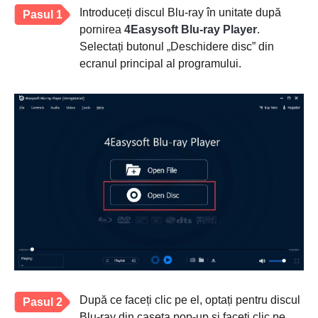
Introduceți discul Blu-ray în unitate după
Pasul 1
pornirea
4Easysoft Blu-ray Player
.
Selectați butonul „Deschidere disc” din
ecranul principal al programului.
După ce faceți clic pe el, optați pentru discul
Pasul 2
Blu-ray din caseta pop-up și faceți clic pe