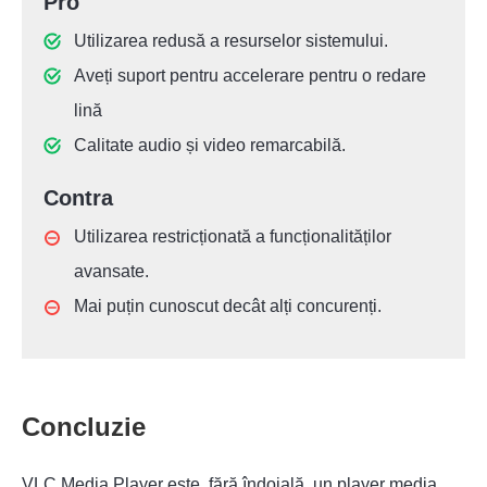
Pro
Utilizarea redusă a resurselor sistemului.
Aveți suport pentru accelerare pentru o redare
lină
Calitate audio și video remarcabilă.
Contra
Utilizarea restricționată a funcționalităților
avansate.
Mai puțin cunoscut decât alți concurenți.
Concluzie
VLC Media Player este, fără îndoială, un player media