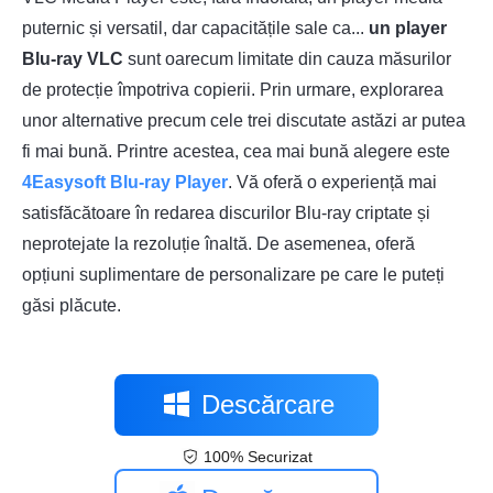
puternic și versatil, dar capacitățile sale ca...
un player
Blu-ray VLC
sunt oarecum limitate din cauza măsurilor
de protecție împotriva copierii. Prin urmare, explorarea
unor alternative precum cele trei discutate astăzi ar putea
fi mai bună. Printre acestea, cea mai bună alegere este
4Easysoft Blu-ray Player
. Vă oferă o experiență mai
satisfăcătoare în redarea discurilor Blu-ray criptate și
neprotejate la rezoluție înaltă. De asemenea, oferă
opțiuni suplimentare de personalizare pe care le puteți
găsi plăcute.
Descărcare
100% Securizat
gratuită