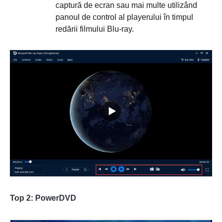
captură de ecran sau mai multe utilizând
panoul de control al playerului în timpul
redării filmului Blu-ray.
Top 2: PowerDVD