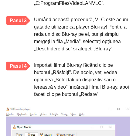
„C:ProgramFilesVideoLANVLC”.
Urmând această procedură, VLC este acum
Pasul 3
gata de utilizare ca player Blu-ray! Pentru a
reda un disc Blu-ray pe el, pur și simplu
mergeți la fila „Media”, selectați opțiunea
„Deschidere disc” și alegeți „Blu-ray”.
Importați filmul Blu-ray făcând clic pe
Pasul 4
butonul „Răsfoiți”. De acolo, veți vedea
opțiunea „Selectați un dispozitiv sau o
fereastră video”, încărcați filmul Blu-ray, apoi
faceți clic pe butonul „Redare”.