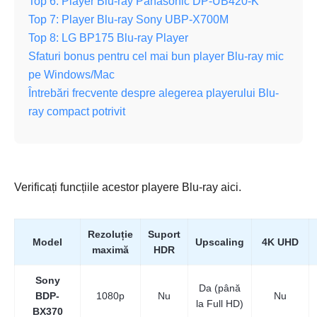
Top 6: Player Blu-ray Panasonic DP-UB420-K
Top 7: Player Blu-ray Sony UBP-X700M
Top 8: LG BP175 Blu-ray Player
Sfaturi bonus pentru cel mai bun player Blu-ray mic
pe Windows/Mac
Întrebări frecvente despre alegerea playerului Blu-
ray compact potrivit
Verificați funcțiile acestor playere Blu-ray aici.
Rezoluție
Suport
Model
Upscaling
4K UHD
maximă
HDR
Sony
Da (până
BDP-
1080p
Nu
Nu
la Full HD)
BX370