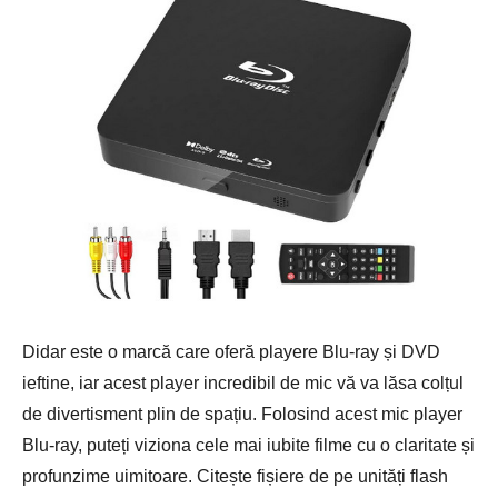
Didar este o marcă care oferă playere Blu-ray și DVD
ieftine, iar acest player incredibil de mic vă va lăsa colțul
de divertisment plin de spațiu. Folosind acest mic player
Blu-ray, puteți viziona cele mai iubite filme cu o claritate și
profunzime uimitoare. Citește fișiere de pe unități flash