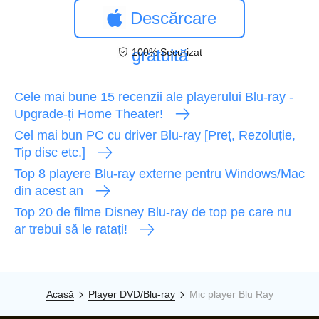
Descărcare
gratuită
100% Securizat
Cele mai bune 15 recenzii ale playerului Blu-ray -
Upgrade-ți Home Theater!
Cel mai bun PC cu driver Blu-ray [Preț, Rezoluție,
Tip disc etc.]
Top 8 playere Blu-ray externe pentru Windows/Mac
din acest an
Top 20 de filme Disney Blu-ray de top pe care nu
ar trebui să le ratați!
Acasă
Player DVD/Blu-ray
Mic player Blu Ray