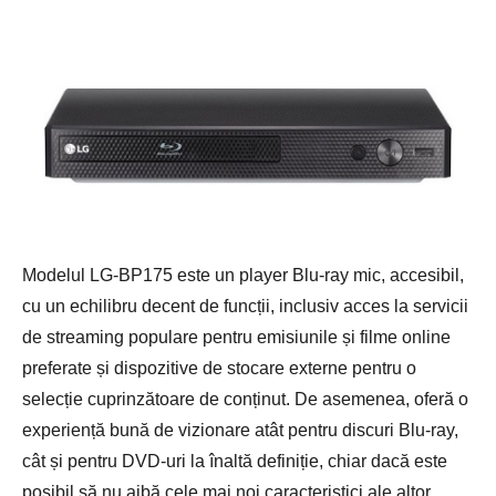
Modelul LG-BP175 este un player Blu-ray mic, accesibil,
cu un echilibru decent de funcții, inclusiv acces la servicii
de streaming populare pentru emisiunile și filme online
preferate și dispozitive de stocare externe pentru o
selecție cuprinzătoare de conținut. De asemenea, oferă o
experiență bună de vizionare atât pentru discuri Blu-ray,
cât și pentru DVD-uri la înaltă definiție, chiar dacă este
posibil să nu aibă cele mai noi caracteristici ale altor