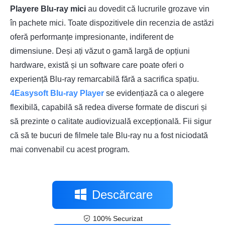
Playere Blu-ray mici
au dovedit că lucrurile grozave vin
în pachete mici. Toate dispozitivele din recenzia de astăzi
oferă performanțe impresionante, indiferent de
dimensiune. Deși ați văzut o gamă largă de opțiuni
hardware, există și un software care poate oferi o
experiență Blu-ray remarcabilă fără a sacrifica spațiu.
4Easysoft Blu-ray Player
se evidențiază ca o alegere
flexibilă, capabilă să redea diverse formate de discuri și
să prezinte o calitate audiovizuală excepțională. Fii sigur
că să te bucuri de filmele tale Blu-ray nu a fost niciodată
mai convenabil cu acest program.
Descărcare
100% Securizat
gratuită