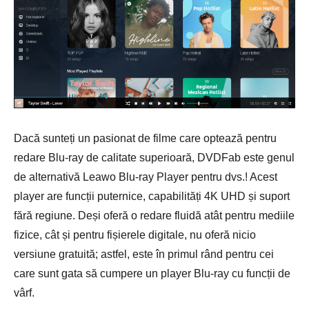
Dacă sunteți un pasionat de filme care optează pentru
redare Blu-ray de calitate superioară, DVDFab este genul
de alternativă Leawo Blu-ray Player pentru dvs.! Acest
player are funcții puternice, capabilități 4K UHD și suport
fără regiune. Deși oferă o redare fluidă atât pentru mediile
fizice, cât și pentru fișierele digitale, nu oferă nicio
versiune gratuită; astfel, este în primul rând pentru cei
care sunt gata să cumpere un player Blu-ray cu funcții de
vârf.