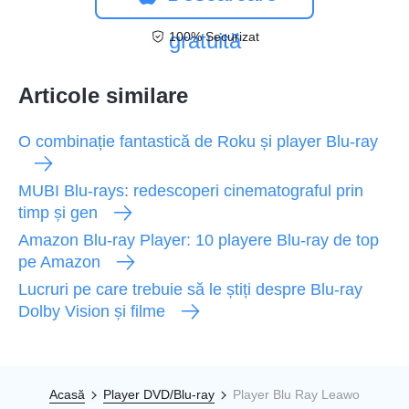
gratuită
100% Securizat
Articole similare
O combinație fantastică de Roku și player Blu-ray
MUBI Blu-rays: redescoperi cinematograful prin
timp și gen
Amazon Blu-ray Player: 10 playere Blu-ray de top
pe Amazon
Lucruri pe care trebuie să le știți despre Blu-ray
Dolby Vision și filme
Acasă
Player DVD/Blu-ray
Player Blu Ray Leawo