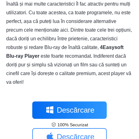
înaltă și mai multe caracteristici îl fac atractiv pentru mulți
utilizatori. Cu toate acestea, ca toate programele, nu este
perfect, așa că puteți lua în considerare alternative
precum cele menționate aici. Dintre toate cele trei opțiuni,
dacă doriți un echilibru între prietenie, caracteristici
robuste și redare Blu-ray de înaltă calitate,
4Easysoft
Blu-ray Player
este foarte recomandat. Indiferent dacă
doriți pur și simplu să vizionați un film sau că sunteți un
cinefil care își dorește o calitate premium, acest player vă
va oferi!
Descărcare
100% Securizat
gratuită
Descărcare