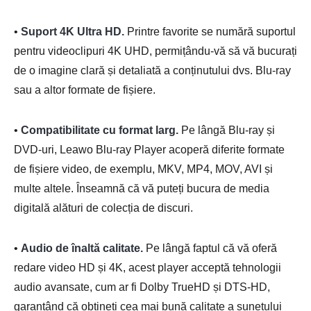
•
Suport 4K Ultra HD.
Printre favorite se numără suportul
pentru videoclipuri 4K UHD, permițându-vă să vă bucurați
de o imagine clară și detaliată a conținutului dvs. Blu-ray
sau a altor formate de fișiere.
•
Compatibilitate cu format larg.
Pe lângă Blu-ray și
DVD-uri, Leawo Blu-ray Player acoperă diferite formate
de fișiere video, de exemplu, MKV, MP4, MOV, AVI și
multe altele. Înseamnă că vă puteți bucura de media
digitală alături de colecția de discuri.
•
Audio de înaltă calitate.
Pe lângă faptul că vă oferă
redare video HD și 4K, acest player acceptă tehnologii
audio avansate, cum ar fi Dolby TrueHD și DTS-HD,
garantând că obțineți cea mai bună calitate a sunetului