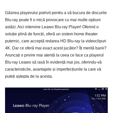
Găsirea playerului potrivit pentru a vă bucura de discurile
Blu-ray poate fi o mică provocare cu mai multe opțiuni
astăzi. Aici intervine Leawo Blu-ray Player! Oferind o
soluție plină de funcții, oferă un sistem home theater
puternic, care acceptă redarea HD Blu-ray la videoclipuri
4K. Dar ce oferă mai exact acest jucător? Îți merită banii?
Aruncați o privire mai atentă la ceea ce face ca playerul
Blu-ray Leawo să iasă în evidență mai jos, oferindu-vă
caracteristicile, avantajele și imperfecțiunile la care vă
puteți aștepta de la acesta.