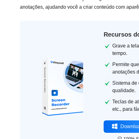
anotações, ajudando você a criar conteúdo com aparên
Recursos do
Grave a tel
tempo.
Permite que
anotações d
Sistema de 
qualidade.
Teclas de at
etc., para fá
Downloa
100% S