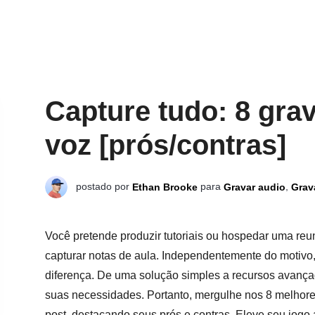
Capture tudo: 8 grav
voz [prós/contras]
postado por
para
,
Ethan Brooke
Gravar audio
Grav
Você pretende produzir tutoriais ou hospedar uma reu
capturar notas de aula. Independentemente do motivo, 
diferença. De uma solução simples a recursos avança
suas necessidades. Portanto, mergulhe nos 8 melhore
post, destacando seus prós e contras. Eleve seu jogo 