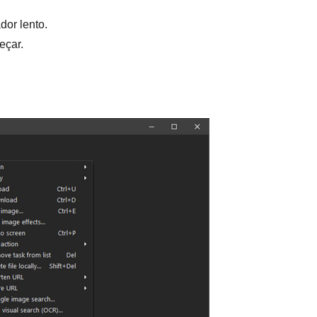
or lento.
eçar.