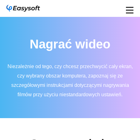
Nagrać wideo
Niezależnie od tego, czy chcesz przechwycić cały ekran,
czy wybrany obszar komputera, zapoznaj się ze
szczegółowymi instrukcjami dotyczącymi nagrywania
filmów przy użyciu niestandardowych ustawień.