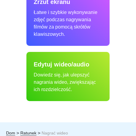
Zrzut ekranu
Łatwe i szybkie wykonywanie
zdjęć podczas nagrywania
filmów za pomocą skrótów
klawiszowych.
Edytuj wideo/audio
Dowiedz się, jak ulepszyć
nagrania wideo, zwiększając
ich rozdzielczość.
>
>
Dom
Ratunek
Nagrać wideo