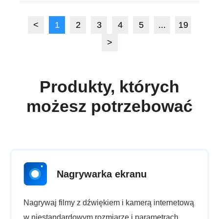
<
1
2
3
4
5
...
19
>
Produkty, których
możesz potrzebować
Nagrywarka ekranu
Nagrywaj filmy z dźwiękiem i kamerą internetową
w niestandardowym rozmiarze i parametrach