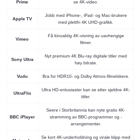
Prime
se 4K-video.
Jobb med iPhone-, iPad- og Mac-brukere
Apple TV
med plettfri 4K UHD-grafikk.
Få kinoaktig 4K-visning av uavhengige
Vimeo
filmer.
Nyt premium 4K Blu-ray digitale titler med
Sony Ultra
høy bitrate.
Vudu
Bra for HDR10- og Dolby Atmos-filmelskere.
Ultra HD-entusiaster kan se etter sjeldne 4K-
UltraFlix
titler.
Seere i Storbritannia kan nyte gratis 4K-
BBC iPlayer
strømming av BBC-programmer og -
arrangementer.
Se kort 4K-underholdning og virale klipp med