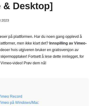
e & Desktop]
il 2023
ideoer på plattformen. Har du noen gang opplevd å
lattformer, men ikke klart det?
Innspilling av Vimeo-
deoer hvis utgiveren bruker en gratisversjon av
kjermopptaker! Fortsett å lese dette innlegget, for
nn Vimeo-video! Prøv dem nå!
 Vimeo Record
k Vimeo på Windows/Mac