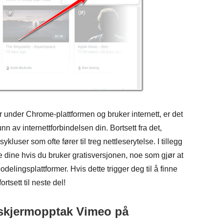
nder Chrome-plattformen og bruker internett, er det
nn av internettforbindelsen din. Bortsett fra det,
ser som ofte fører til treg nettleserytelse. I tillegg
 dine hvis du bruker gratisversjonen, noe som gjør at
elingsplattformer. Hvis dette trigger deg til å finne
rtsett til neste del!
 skjermopptak Vimeo på