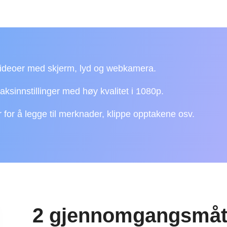
ideoer med skjerm, lyd og webkamera.
aksinnstillinger med høy kvalitet i 1080p.
 for å legge til merknader, klippe opptakene osv.
2 gjennomgangsmåter