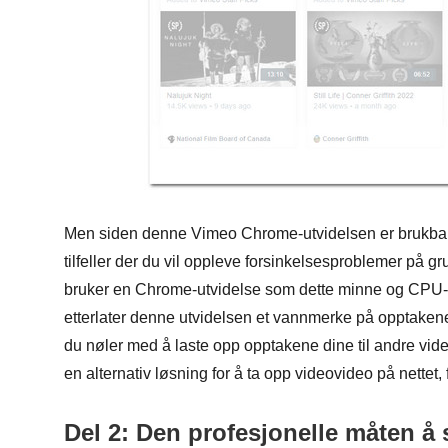
Men siden denne Vimeo Chrome-utvidelsen er brukbar u
tilfeller der du vil oppleve forsinkelsesproblemer på gru
bruker en Chrome-utvidelse som dette minne og CPU-syklu
etterlater denne utvidelsen et vannmerke på opptakene
du nøler med å laste opp opptakene dine til andre videod
en alternativ løsning for å ta opp videovideo på nettet, fo
Del 2: Den profesjonelle måten å