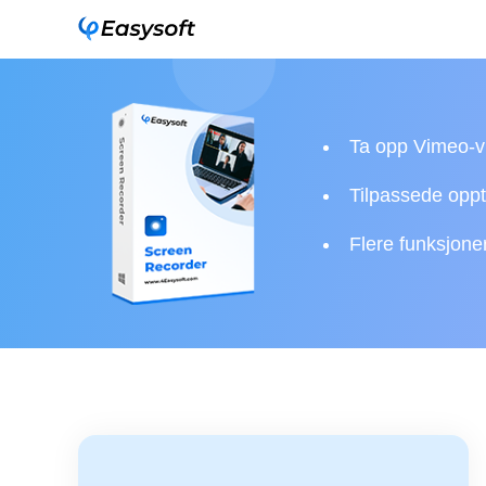
Ta opp Vimeo-v
Tilpassede oppt
Flere funksjoner