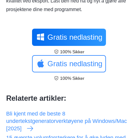
kvalitet ved eksport. Last den ned nå og nyt å gjøre alle
prosjektene dine med programmet.
Gratis nedlasting
100% Sikker
Gratis nedlasting
100% Sikker
Relaterte artikler:
Bli kjent med de beste 8
undertekstgeneratorverktøyene på Windows/Mac
[2025]
15 øverste volumforsterkere for å øke lyden med