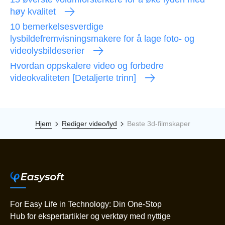
høy kvalitet
10 bemerkelsesverdige
lysbildefremvisningsmakere for å lage foto- og
videolysbildeserier
Hvordan oppskalere video og forbedre
videokvaliteten [Detaljerte trinn]
Hjem
Rediger video/lyd
Beste 3d-filmskaper
For Easy Life in Technology: Din One-Stop
Hub for ekspertartikler og verktøy med nyttige