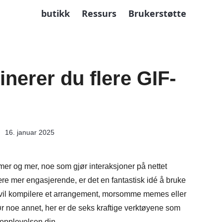
butikk
Ressurs
Brukerstøtte
nerer du flere GIF-
16. januar 2025
emer og mer, noe som gjør interaksjoner på nettet
e mer engasjerende, er det en fantastisk idé å bruke
vil kompilere et arrangement, morsomme memes eller
 før noe annet, her er de seks kraftige verktøyene som
opplevelsen din.