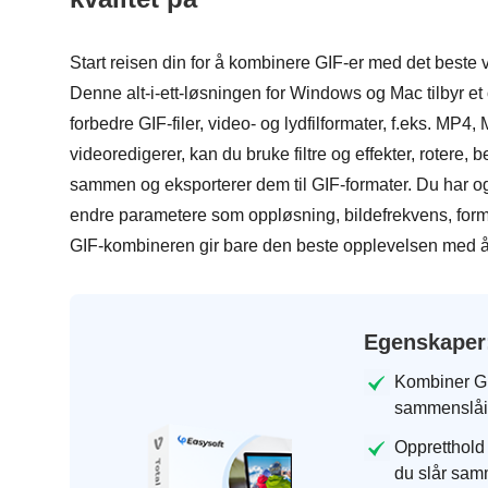
Start reisen din for å kombinere GIF-er med det beste 
Denne alt-i-ett-løsningen for Windows og Mac tilbyr et
forbedre GIF-filer, video- og lydfilformater, f.eks. M
videoredigerer, kan du bruke filtre og effekter, rotere,
sammen og eksporterer dem til GIF-formater. Du har også 
endre parametere som oppløsning, bildefrekvens, form
GIF-kombineren gir bare den beste opplevelsen med å sk
Egenskaper
Kombiner GIF
sammenslåin
Oppretthold
du slår sam