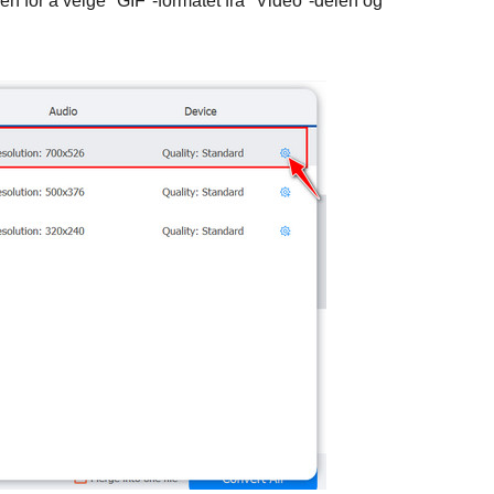
nyen for å velge "GIF"-formatet fra "Video"-delen og