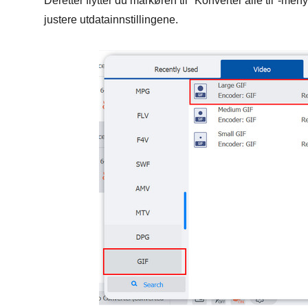
Deretter flytter du markøren til "Konverter alle til"-me
justere utdatainnstillingene.