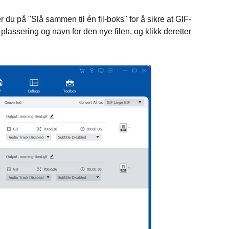
er du på "Slå sammen til én fil-boks" for å sikre at GIF-
n plassering og navn for den nye filen, og klikk deretter