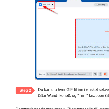
Du kan dra hver GIF-fil inn i ønsket sek
Steg 2
(Star Wand-ikonet), og "Trim"-knappen (S