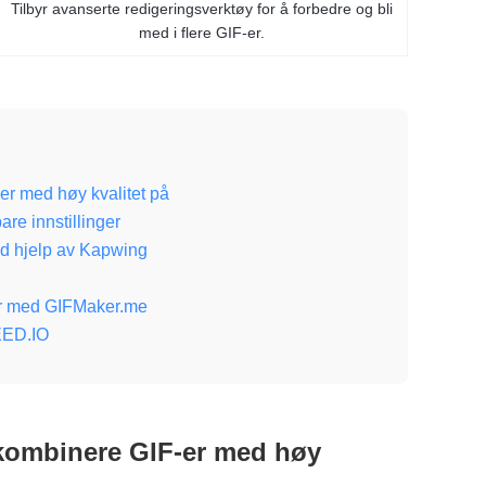
Tilbyr avanserte redigeringsverktøy for å forbedre og bli
med i flere GIF-er.
er med høy kvalitet på
re innstillinger
ed hjelp av Kapwing
rer med GIFMaker.me
EED.IO
 kombinere GIF-er med høy