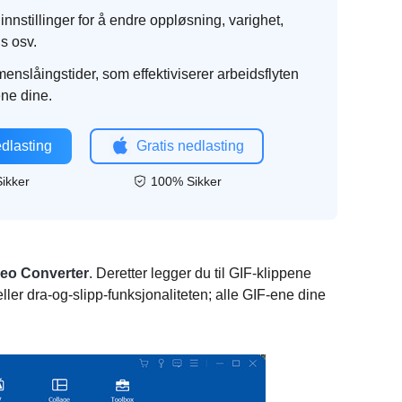
innstillinger for å endre oppløsning, varighet,
s osv.
nslåingstider, som effektiviserer arbeidsflyten
ene dine.
edlasting
Gratis nedlasting
ikker
100% Sikker
deo Converter
. Deretter legger du til GIF-klippene
eller dra-og-slipp-funksjonaliteten; alle GIF-ene dine