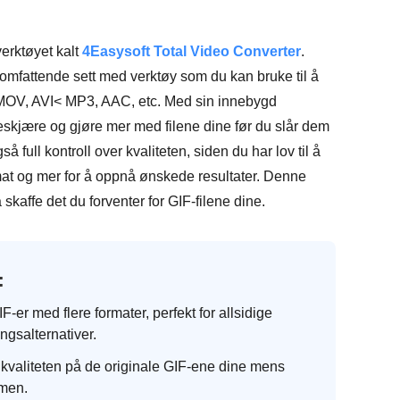
verktøyet kalt
4Easysoft Total Video Converter
.
 omfattende sett med verktøy som du kan bruke til å
P4, MOV, AVI< MP3, AAC, etc. Med sin innebygd
 beskjære og gjøre mer med filene dine før du slår dem
full kontroll over kvaliteten, siden du har lov til å
at og mer for å oppnå ønskede resultater. Denne
affe det du forventer for GIF-filene dine.
:
-er med flere formater, perfekt for allsidige
gsalternativer.
 kvaliteten på de originale GIF-ene dine mens
men.