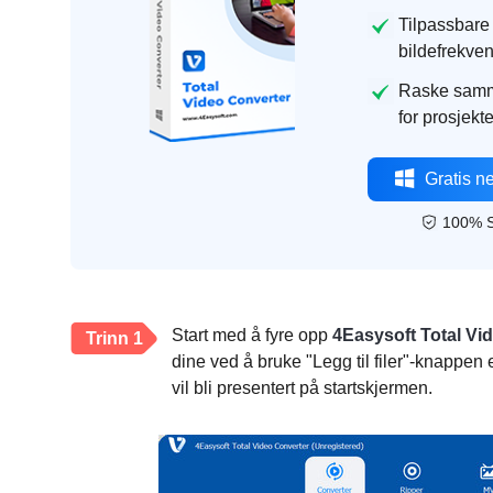
Tilpassbare 
bildefrekven
Raske samme
for prosjekt
Gratis n
100% S
Start med å fyre opp
4Easysoft Total Vi
Trinn 1
dine ved å bruke "Legg til filer"-knappen 
vil bli presentert på startskjermen.