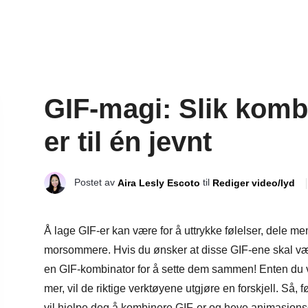
GIF-magi: Slik kombi
er til én jevnt
Postet av
til
Aira Lesly Escoto
Rediger video/lyd
Å lage GIF-er kan være for å uttrykke følelser, dele m
morsommere. Hvis du ønsker at disse GIF-ene skal vær
en GIF-kombinator for å sette dem sammen! Enten du 
mer, vil de riktige verktøyene utgjøre en forskjell. Så,
vil hjelpe deg å kombinere GIF-er og heve animasjons