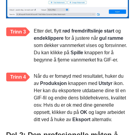
Etter det, flytt
rød fremdriftslinje
start
og
Trinn 3
endeklippere
for å justere når
gul ramme
som dekker vannmerket vises og forsvinner.
Du kan klikke på
Spille
knappen for å
begynne å fjerne vannmerket fra GIF-er.
Når du er fornøyd med resultatet, huker du
Trinn 4
av
Produksjon
knappen med
Utstyr
ikon.
Her kan du eksportere utdataene dine til en
GIF-fil og endre dens bildefrekvens, kvalitet
osv. Hvis du er ok med dine generelle
oppsett, klikker du på
OK
og lagre arbeidet
ditt ved å huke av
Eksport
alternativ.
Del 2: Den profesjonelle måten å