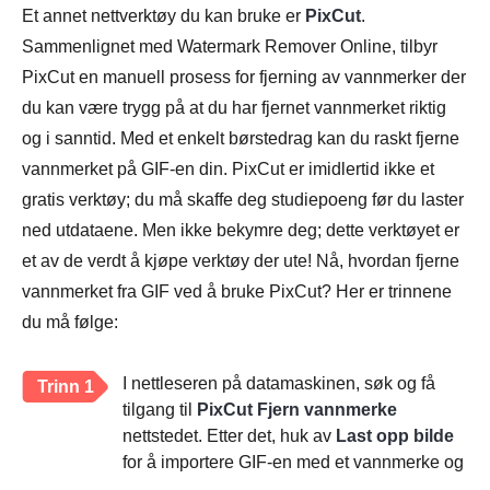
Et annet nettverktøy du kan bruke er
PixCut
.
Sammenlignet med Watermark Remover Online, tilbyr
PixCut en manuell prosess for fjerning av vannmerker der
du kan være trygg på at du har fjernet vannmerket riktig
og i sanntid. Med et enkelt børstedrag kan du raskt fjerne
vannmerket på GIF-en din. PixCut er imidlertid ikke et
gratis verktøy; du må skaffe deg studiepoeng før du laster
ned utdataene. Men ikke bekymre deg; dette verktøyet er
et av de verdt å kjøpe verktøy der ute! Nå, hvordan fjerne
vannmerket fra GIF ved å bruke PixCut? Her er trinnene
du må følge:
I nettleseren på datamaskinen, søk og få
Trinn 1
tilgang til
PixCut Fjern vannmerke
nettstedet. Etter det, huk av
Last opp bilde
for å importere GIF-en med et vannmerke og