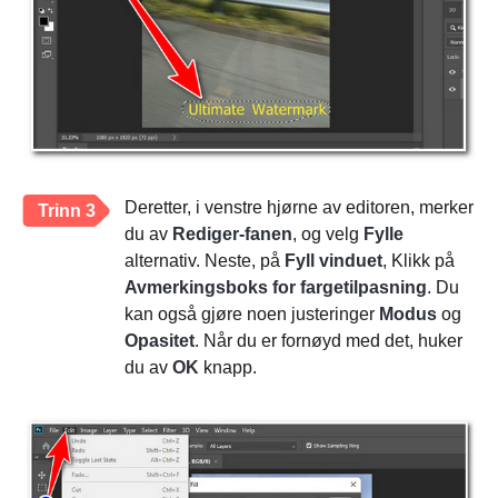
Deretter, i venstre hjørne av editoren, merker
Trinn 3
du av
Rediger-fanen
, og velg
Fylle
alternativ. Neste, på
Fyll vinduet
, Klikk på
Avmerkingsboks for fargetilpasning
. Du
kan også gjøre noen justeringer
Modus
og
Opasitet
. Når du er fornøyd med det, huker
du av
OK
knapp.