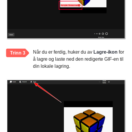
Når du er ferdig, huker du av
Lagre-ikon
for
Trinn 3
å lagre og laste ned den redigerte GIF-en til
din lokale lagring.