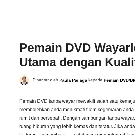
Pemain DVD Wayarle
Utama dengan Kuali
Dihantar oleh
kepada
Paula Pailaga
Pemain DVD/Bl
Pemain DVD tanpa wayar mewakili salah satu kemajua
membolehkan anda menikmati filem kegemaran anda 
rumit dan bersepah. Dengan sambungan tanpa wayar,
ruang hiburan yang lebih kemas dan teratur. Jika an
Fi, teruskan membaca — catatan ini mengetengahkan