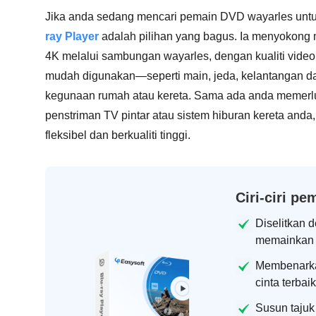
Jika anda sedang mencari pemain DVD wayarles untuk
ray Player
adalah pilihan yang bagus. Ia menyokong m
4K melalui sambungan wayarles, dengan kualiti video
mudah digunakan—seperti main, jeda, kelantangan d
kegunaan rumah atau kereta. Sama ada anda memerl
penstriman TV pintar atau sistem hiburan kereta and
fleksibel dan berkualiti tinggi.
Ciri-ciri p
Diselitkan 
memainkan 
Membenarka
cinta terbai
Susun tajuk