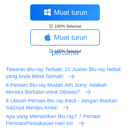
Muat turun
100% Selamat
percuma
Muat turun
percuma
100% Selamat
Tawaran Blu-ray Terbaik: 15 Jualan Blu-ray Hebat
yang Anda Mesti Semak!
8 Pemain Blu-ray Mudah Alih Sony: Adakah
Mereka Berbaloi untuk Dibawa?
8 Ulasan Pemain Blu-ray Kecil - Jangan Biarkan
Saiznya Menipu Anda!
Apa yang Memainkan Blu-ray? 7 Pemain
Perisian/Perkakasan Hari Ini!