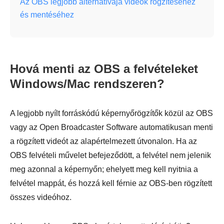
Az OBS legjobb alternatívája videók rögzítéséhez
és mentéséhez
Hová menti az OBS a felvételeket
Windows/Mac rendszeren?
A legjobb nyílt forráskódú képernyőrögzítők közül az OBS
vagy az Open Broadcaster Software automatikusan menti
a rögzített videót az alapértelmezett útvonalon. Ha az
OBS felvételi művelet befejeződött, a felvétel nem jelenik
meg azonnal a képernyőn; ehelyett meg kell nyitnia a
felvétel mappát, és hozzá kell férnie az OBS-ben rögzített
összes videóhoz.