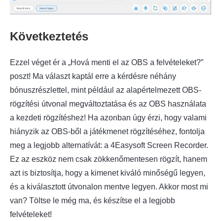
Következtetés
Ezzel véget ér a „Hová menti el az OBS a felvételeket?”
poszt! Ma választ kaptál erre a kérdésre néhány
bónuszrészlettel, mint például az alapértelmezett OBS-
rögzítési útvonal megváltoztatása és az OBS használata
a kezdeti rögzítéshez! Ha azonban úgy érzi, hogy valami
hiányzik az OBS-ből a játékmenet rögzítéséhez, fontolja
meg a legjobb alternatívát: a
4Easysoft Screen Recorder
.
Ez az eszköz nem csak zökkenőmentesen rögzít, hanem
azt is biztosítja, hogy a kimenet kiváló minőségű legyen,
és a kiválasztott útvonalon mentve legyen. Akkor most mi
van? Töltse le még ma, és készítse el a legjobb
felvételeket!