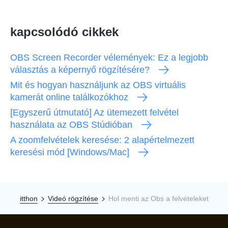
kapcsolódó cikkek
OBS Screen Recorder vélemények: Ez a legjobb
választás a képernyő rögzítésére?
Mit és hogyan használjunk az OBS virtuális
kamerát online találkozókhoz
[Egyszerű útmutató] Az ütemezett felvétel
használata az OBS Stúdióban
A zoomfelvételek keresése: 2 alapértelmezett
keresési mód [Windows/Mac]
itthon
Videó rögzítése
Hol menti az Obs a felvételeket