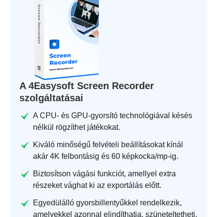
A 4Easysoft Screen Recorder
szolgáltatásai
A CPU- és GPU-gyorsító technológiával késés
nélkül rögzíthet játékokat.
Kiváló minőségű felvételi beállításokat kínál
akár 4K felbontásig és 60 képkocka/mp-ig.
Biztosítson vágási funkciót, amellyel extra
részeket vághat ki az exportálás előtt.
Egyedülálló gyorsbillentyűkkel rendelkezik,
amelyekkel azonnal elindíthatja, szüneteltetheti,