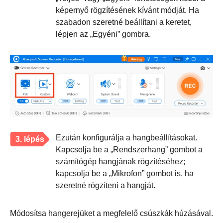
képernyő rögzítésének kívánt módját. Ha
szabadon szeretné beállítani a keretet,
lépjen az „Egyéni” gombra.
Ezután konfigurálja a hangbeállításokat.
3. lépés
Kapcsolja be a „Rendszerhang” gombot a
számítógép hangjának rögzítéséhez;
kapcsolja be a „Mikrofon” gombot is, ha
szeretné rögzíteni a hangját.
Módosítsa hangerejüket a megfelelő csúszkák húzásával.