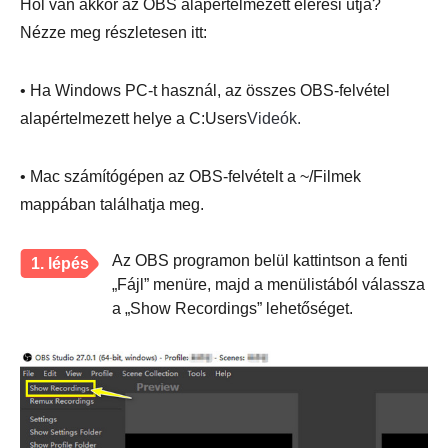
Hol van akkor az OBS alapértelmezett elérési útja?
Nézze meg részletesen itt:
• Ha Windows PC-t használ, az összes OBS-felvétel
alapértelmezett helye a C:Users
Videók.
• Mac számítógépen az OBS-felvételt a ~/Filmek
mappában találhatja meg.
Az OBS programon belül kattintson a fenti
1. lépés
„Fájl” menüre, majd a menülistából válassza
a „Show Recordings” lehetőséget.