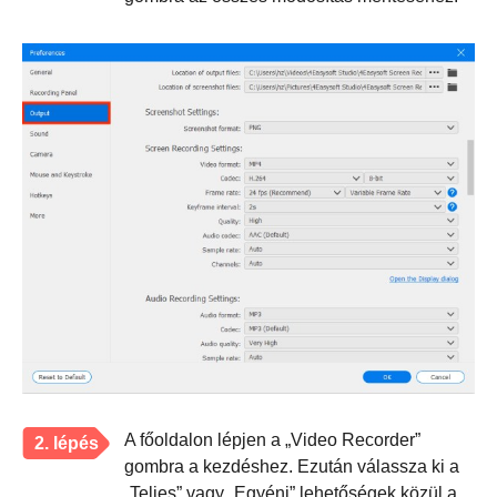
A főoldalon lépjen a „Video Recorder”
2. lépés
gombra a kezdéshez. Ezután válassza ki a
„Teljes” vagy „Egyéni” lehetőségek közül a