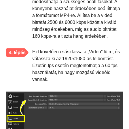
módosíthatja a szükséges beállításokat. A
könnyebb használat érdekében beállíthatja
a formátumot MP4-re. Állítsa be a videó
bitrátát 2500 és 6000 kbps között a kiváló
minőség érdekében, míg az audio bitrátát
160 kbps-ra a tiszta hang érdekében.
Ezt követően csúsztassa a „Video” fülre, és
4. lépés
válassza ki az 1920x1080-as felbontást.
Ezután fps esetén megfontolhatja a 60 fps
használatát, ha nagy mozgású videóid
vannak.