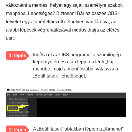
változtatni a mentési helyet egy saját, személyre szabott
mappába. Lehetséges? Biztosan! Bár az összes OBS-
felvétel egy alapértelmezett célhelyen van tárolva, az
alábbi lépések végrehajtásával módosíthatja az elérési
utat:
Indítsa el az OBS programot a számítógép
1. lépés
képernyőjén. Ezután lépjen a fenti „Fájl”
menübe, majd a menülistából válassza a
„Beállítások” lehetőséget.
A „Beállítások” ablakban lépjen a „Kimenet”
2. lépés