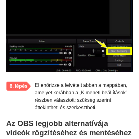
Ellenőrizze a felvételt abban a mappában,
6. lépés
amelyet korábban a „Kimeneti beállítások”
részben választott; szükség szerint
áttekintheti és szerkesztheti.
Az OBS legjobb alternatívája
videók rögzítéséhez és mentéséhez