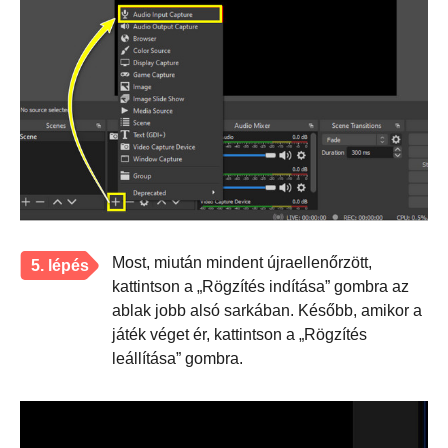
Most, miután mindent újraellenőrzött,
5. lépés
kattintson a „Rögzítés indítása” gombra az
ablak jobb alsó sarkában. Később, amikor a
játék véget ér, kattintson a „Rögzítés
leállítása” gombra.