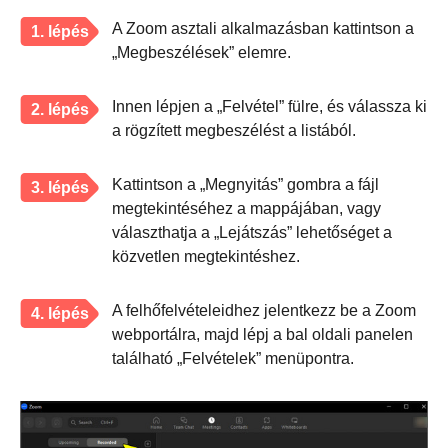
A Zoom asztali alkalmazásban kattintson a
1. lépés
„Megbeszélések” elemre.
Innen lépjen a „Felvétel” fülre, és válassza ki
2. lépés
a rögzített megbeszélést a listából.
Kattintson a „Megnyitás” gombra a fájl
3. lépés
megtekintéséhez a mappájában, vagy
választhatja a „Lejátszás” lehetőséget a
közvetlen megtekintéshez.
A felhőfelvételeidhez jelentkezz be a Zoom
4. lépés
webportálra, majd lépj a bal oldali panelen
található „Felvételek” menüpontra.