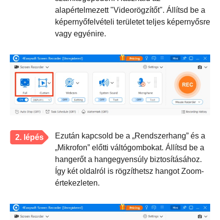
alapértelmezett "Videorögzítőt". Állítsd be a
képernyőfelvételi területet teljes képernyősre
vagy egyénire.
Ezután kapcsold be a „Rendszerhang” és a
2. lépés
„Mikrofon” előtti váltógombokat. Állítsd be a
hangerőt a hangegyensúly biztosításához.
Így két oldalról is rögzíthetsz hangot Zoom-
értekezleten.