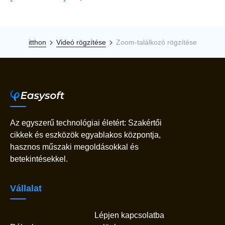
itthon
Videó rögzítése
Zoom-találkozó rögzítése
Az egyszerű technológiai életért: Szakértői
cikkek és eszközök egyablakos központja,
hasznos műszaki megoldásokkal és
betekintésekkel.
Vállalat
Lépjen kapcsolatba