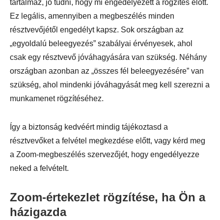
tartalmaz, jó tudni, hogy mi engedélyezett a rögzítés előtt.
Ez legális, amennyiben a megbeszélés minden
résztvevőjétől engedélyt kapsz. Sok országban az
„egyoldalú beleegyezés” szabályai érvényesek, ahol
csak egy résztvevő jóváhagyására van szükség. Néhány
országban azonban az „összes fél beleegyezésére” van
szükség, ahol mindenki jóváhagyását meg kell szerezni a
munkamenet rögzítéséhez.
Így a biztonság kedvéért mindig tájékoztasd a
résztvevőket a felvétel megkezdése előtt, vagy kérd meg
a Zoom-megbeszélés szervezőjét, hogy engedélyezze
neked a felvételt.
Zoom-értekezlet rögzítése, ha Ön a
házigazda