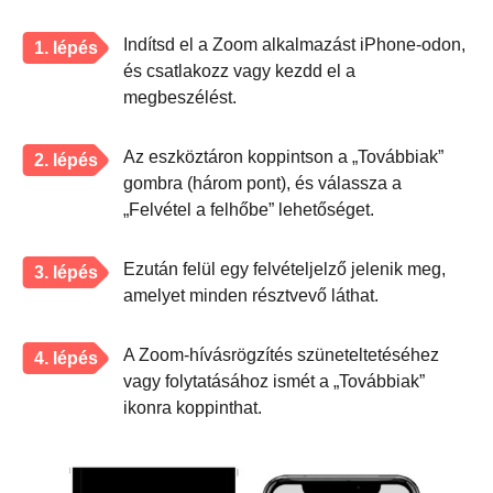
Indítsd el a Zoom alkalmazást iPhone-odon,
1. lépés
és csatlakozz vagy kezdd el a
megbeszélést.
Az eszköztáron koppintson a „Továbbiak”
2. lépés
gombra (három pont), és válassza a
„Felvétel a felhőbe” lehetőséget.
Ezután felül egy felvételjelző jelenik meg,
3. lépés
amelyet minden résztvevő láthat.
A Zoom-hívásrögzítés szüneteltetéséhez
4. lépés
vagy folytatásához ismét a „Továbbiak”
ikonra koppinthat.