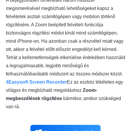
A bejegyzésben ismertetett három módszer
megismerésével megbízható lehetőségeket kapsz a
felvételek asztali számítógépen vagy mobilon történő
rögzítésére. A Zoom beépített felvételi funkciója
biztonságos rögzítési módot kínál mind számítógépen,
mind iPhone-on. Ha azonban csak a részvétel miatt vagy
ott, akkor a felvétel előtt először engedélyt kell kérned.
Tehát a kellemetlenségek elkerülése érdekében használd
a legrugalmasabb, legjobb minőségű és
felhasználóbarátabb módszert az összes módszer közül.
4Easysoft Screen Recorder
Ez az eszköz tökéletes egy
világos és megbízható megoldáshoz
Zoom-
megbeszélések rögzítése
bármikor, amikor szükséged
van rá.